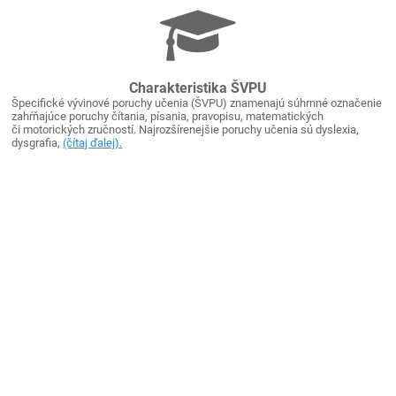
Charakteristika ŠVPU
Špecifické vývinové poruchy učenia (ŠVPU) znamenajú súhrnné označenie
zahŕňajúce poruchy čítania, písania, pravopisu, matematických
či motorických zručností. Najrozšírenejšie poruchy učenia sú dyslexia,
dysgrafia,
(čítaj ďalej).