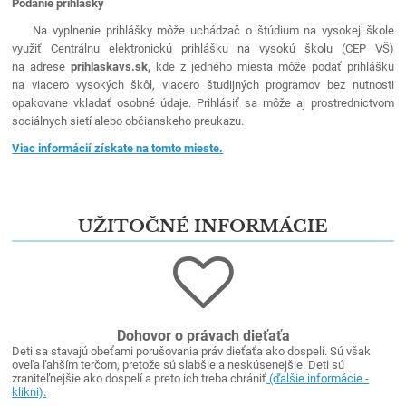
Podanie prihlášky
Na vyplnenie prihlášky môže uchádzač o štúdium na vysokej škole
využiť Centrálnu elektronickú prihlášku na vysokú školu (CEP VŠ)
na adrese
prihlaskavs.sk,
kde z jedného miesta môže podať prihlášku
na viacero vysokých škôl, viacero študijných programov bez nutnosti
opakovane vkladať osobné údaje. Prihlásiť sa môže aj prostredníctvom
sociálnych sietí alebo občianskeho preukazu.
Viac informácií získate na tomto mieste.
UŽITOČNÉ INFORMÁCIE
Dohovor o právach dieťaťa
Deti sa stavajú obeťami porušovania práv dieťaťa ako dospelí. Sú však
oveľa ľahším terčom, pretože sú slabšie a neskúsenejšie. Deti sú
zraniteľnejšie ako dospelí a preto ich treba chrániť
(ďalšie informácie -
klikni).