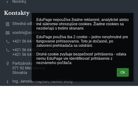
Novinky
Kontakty
EduPage nepoužíva žiadne reklamné, analytické alebo 
Stredná odborná škola technická, Partizánska 1, Michalovce
iné súkromie ohrozujúce cookies. Žiadne cookies sa 
nezdieľajú s tretími stranami.

sostmi@sostmi.sk
EduPage používa iba 2 cookie – jedno nevyhnutné pre 
+421 56 6441459
fungovanie prihlasovania. Toto je dočasné, po 
zatvorení prehliadača sa odstráni.

+421 56 6441459 - pracovisko Partizánska 1
Druhé cookie zvyšuje bezpečnosť prihlásenia - vďaka 
+421 56 6424772 - pracovisko Kapušianska 6
nemu EduPage vie identifikovať prihlásenie z 
neznámeho počítača.
Partizánska 1
071 92 Michalovce
Slovakia
Ok
Ing. Jaroslav Kapitan, riaditeľ školy
IČO: 42096651
DIČ: 2022434337
Tel/Fax: +421 56 6432812
Štátna pokladnica
SK03 8180 0000 0070 0030 3011
Zriaďovacia listina KSK č. 1712/2008-RU17/27651