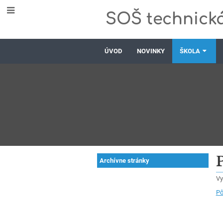
SOŠ technická
ÚVOD
NOVINKY
ŠKOLA
Archívne
Archívne stránky
stránky
Vy
Pô