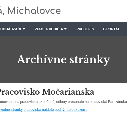
, Michalovce
UCHÁDZAČI
ŽIACI A RODIČIA
PROJEKTY
E-PORTÁL
Archívne stránky
Pracovisko Močarianska
učovanie na pracovisku ukončené, odbory presunuté na pracoviská Partizánska
vodné stránky pracoviska nájdete pod týmto odkazom.