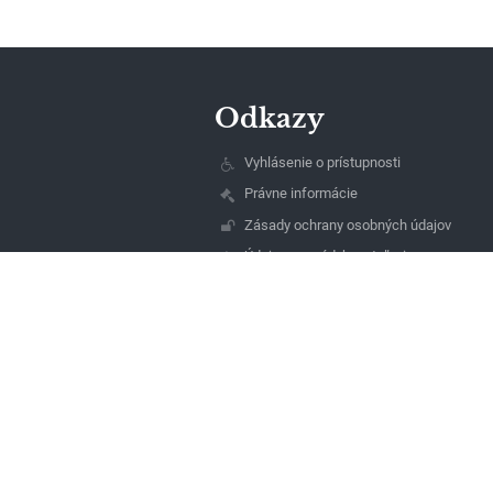
Odkazy
Vyhlásenie o prístupnosti
Právne informácie
Zásady ochrany osobných údajov
Údaje o prevádzkovateľovi
Mapa stránok
O nás
Kontakt
Novinky