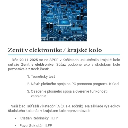
Zenit v elektronike / krajské kolo
Dňa
20.11.2025
sa na SPŠE v Košiciach uskutočnilo krajské kolo
súťaže
Zenit v elektronike
. Súťaž podobne ako v školskom kole
pozostávala z troch častí:
Teoretický test
Návrh plošného spoja na PC pomocou programu KiCad
Osadenie plošného spoja a overenie funkčnosti
zapojenia
Naši žiaci súťažili v kategórií A (3. a 4. ročník). Na základe výsledkov
školského kola nás v krajskom kole reprezentovali:
Kristián Rebrinský III.FP
Pavol Sekletár III.FP