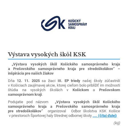
Výstava vysokých škôl KSK
„Výstava vysokých škôl Košického samosprávneho kraja
a Prešovského samosprávneho kraja pre stredoškolákov“ –
inšpirácia pre našich žiakov
Dňa
12. 11. 2025
sa žiaci
III. EP triedy
našej školy zúčastnili
v Košiciach zaujímavej akcie, ktorej cieľom bolo priblížiť im možnosti
štúdia na vysokých školách v
Košickom
a
Prešovskom
samosprávnom kraji
.
Podujatie pod názvom
„Výstava vysokých škôl Košického
samosprávneho kraja a Prešovského samosprávneho kraja
pre stredoškolákov“
organizoval Odbor školstva KSK Košice
v priestoroch Športovej haly Strednej odbornej školy
.... (čítaj ďalej)
(kij)