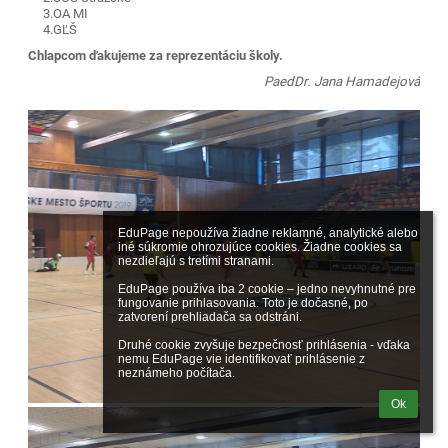
3.OA MI
4.GĽŠ
Chlapcom ďakujeme za reprezentáciu školy.
PaedDr. Jana Hamadejová
EduPage nepoužíva žiadne reklamné, analytické alebo 
iné súkromie ohrozujúce cookies. Žiadne cookies sa 
nezdieľajú s tretími stranami.

EduPage používa iba 2 cookie – jedno nevyhnutné pre 
fungovanie prihlasovania. Toto je dočasné, po 
zatvorení prehliadača sa odstráni.

Druhé cookie zvyšuje bezpečnosť prihlásenia - vďaka 
nemu EduPage vie identifikovať prihlásenie z 
neznámeho počítača.
Ok