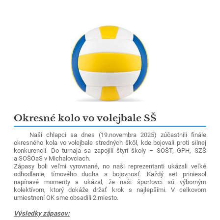
Okresné kolo vo volejbale SŠ
Naši chlapci sa dnes (19.novembra 2025) zúčastnili finále
okresného kola vo volejbale stredných škôl, kde bojovali proti silnej
konkurencii. Do turnaja sa zapojili štyri školy – SOŠT, GPH, SZŠ
a SOŠOaS v Michalovciach.
Zápasy boli veľmi vyrovnané, no naši reprezentanti ukázali veľké
odhodlanie, tímového ducha a bojovnosť. Každý set priniesol
napínavé momenty a ukázal, že naši športovci sú výborným
kolektívom, ktorý dokáže držať krok s najlepšími. V celkovom
umiestnení OK sme obsadili 2.miesto.
Výsledky zápasov: