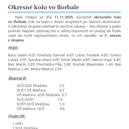
Okresné kolo vo florbale
Naši chlapci sa dňa
11.11.2025
, zúčastnili
okresného kola
vo florbale,
kde sa hralo v dvoch skupinách po štyroch družstvách.
V základnej skupine odohrali tri náročné zápasy – dva víťazne a jeden
prehrali. Napriek výbornej hre a veľkej bojovnosti im postup do finále
ušiel len kvôli nepriaznivému skóre, čo ich zaradilo na
3. miesto
v skupine
.
Hráči:
Bačo Adam 4.EP, Kmetony Samuel 4.EP, Lórinc Frederik 4.EP, Tomko
Lukáš 4.EP, Vysokai Adam 4.EP, Eštok Martin 4.BP, Hakoš Hugo 3.AP,
Bali Martin 3.EP, Procházka Filip 2.BP, Rovňák Maximilián 1.AP, Bali
Markus 2.AK, Motuz Markus 2.EP.
Skupina B:
GĽŠ-SOŠ Strážske 2:3
SOŠT-OŠ Malčice 6:2
OŠ Malčice- SOŠ Strážske 0:7
GĽŠ-SOŠT 1:0
SOŠT-SOŠ Strážske 1:0
OŠ Malčice- GĽŠ 0:6
Finále OK:
1.GPH
2.SOŠ Strážske