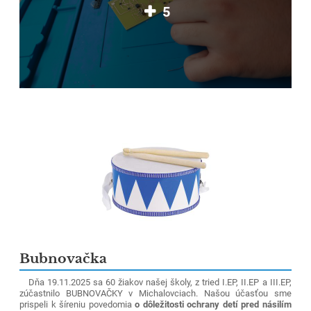
5
Bubnovačka
Dňa 19.11.2025 sa 60 žiakov našej školy, z tried I.EP, II.EP a III.EP,
zúčastnilo BUBNOVAČKY v Michalovciach. Našou účasťou sme
prispeli k šíreniu povedomia
o dôležitosti ochrany detí pred násilím