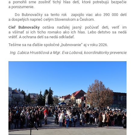
a pomohli sme zosilniť tichý hlas detí, ktoré potrebujú bezpečie
a porozumenie.
Do Bubnovačky sa tento rok zapojilo
viac ako 390 000 detí
a dospelých naprieč celým Slovenskom a Českom
.
Cieľ Bubnovačky
ostáva naďalej jasný: počúvať deti, veriť im
a všímať si ich ticho rovnako ako ich hlas. Lebo detstvo sa nedá
vrátiť. A ochrana detí sa nedá odkladať.
Tešíme sa na ďalšie spoločné „bubnovanie“ aj v roku 2026.
Ing. Ľubica Hrustičová a Mgr. Eva Lobová, koordinátorky prevencie