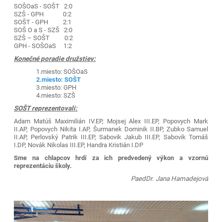
SOŠOaS - SOŠT 2:0
SZŠ - GPH 0:2
SOŠT - GPH 2:1
SOŠ O a S - SZŠ 2:0
SZŠ – SOŠT 0:2
GPH - SOŠOaS 1:2
Konečné poradie družstiev:
1.miesto: SOŠOaS
2.miesto: SOŠT
3.miesto: GPH
4.miesto: SZŠ
SOŠT reprezentovali:
Adam Matúš Maximilián IV.EP, Mojsej Alex III.EP, Popovych Mark
II.AP, Popovych Nikita I.AP, Šurmanek Dominik II.BP, Zubko Samuel
II.AP, Perlovský Patrik III.EP, Sabovik Jakub III.EP, Sabovik Tomáš
I.DP, Novák Nikolas III.EP, Handra Kristián I.DP
Sme na chlapcov hrdí za ich predvedený výkon a vzornú
reprezentáciu školy.
PaedDr. Jana Hamadejová