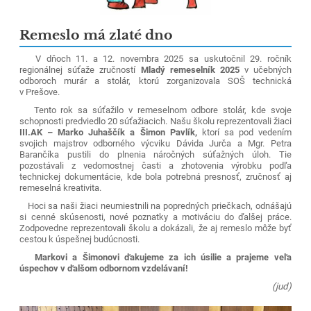
Remeslo má zlaté dno
V dňoch 11. a 12. novembra 2025 sa uskutočnil 29. ročník
regionálnej súťaže zručností
Mladý remeselník 2025
v učebných
odboroch murár a stolár, ktorú zorganizovala SOŠ technická
v Prešove.
Tento rok sa súťažilo v remeselnom odbore stolár, kde svoje
schopnosti predviedlo 20 súťažiacich.
Našu školu reprezentovali žiaci
III.AK – Marko Juhaščík a Šimon Pavlík,
ktorí sa pod vedením
svojich majstrov odborného výcviku Dávida Jurča a Mgr. Petra
Barančíka pustili do plnenia náročných súťažných úloh. Tie
pozostávali z vedomostnej časti a zhotovenia výrobku podľa
technickej dokumentácie, kde bola potrebná presnosť, zručnosť aj
remeselná kreativita.
Hoci sa naši žiaci neumiestnili na popredných priečkach, odnášajú
si cenné skúsenosti, nové poznatky a motiváciu do ďalšej práce.
Zodpovedne reprezentovali školu a dokázali, že aj remeslo môže byť
cestou k úspešnej budúcnosti.
Markovi a Šimonovi ďakujeme za ich úsilie a prajeme veľa
úspechov v ďalšom odbornom vzdelávaní!
(jud)