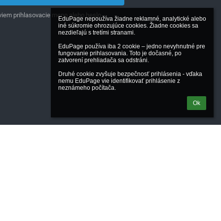
iem prihlasovacie meno alebo heslo
EduPage nepoužíva žiadne reklamné, analytické alebo 
iné súkromie ohrozujúce cookies. Žiadne cookies sa 
nezdieľajú s tretími stranami.

EduPage používa iba 2 cookie – jedno nevyhnutné pre 
fungovanie prihlasovania. Toto je dočasné, po 
zatvorení prehliadača sa odstráni.

Druhé cookie zvyšuje bezpečnosť prihlásenia - vďaka 
nemu EduPage vie identifikovať prihlásenie z 
neznámeho počítača.
Ok