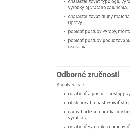
charakterizovať typológiu výr
výrobky aj vrátane čalúnenia,
charakterizovať druhy materiál
úpravy,
popísať postupy výroby, montá
popísať postupy posudzovania
skúšania,
Odborné zručnosti
Absolvent vie:
navrhnúť a posúdiť postupy vý
obsluhovať a nastavovať stroj
spraviť údržbu náradia, nástr
výrobkov,
navrhnúť výrobok a spracovať