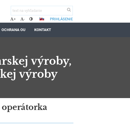
PRIHLÁSENIE
+
-
OCHRANA OU
KONTAKT
rskej výroby,
skej výroby
, operátorka