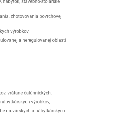
y, nábytok, stavebno-stolárske
ájania, zhotovovania povrchovej
skych výrobkov,
ulovanej a neregulovanej oblasti
ov, vrátane čalúnnických,
a nábytkárskych výrobkov,
robe drevárskych a nábytkárskych