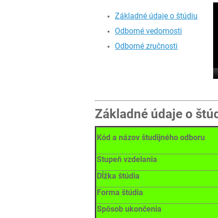
drevárskej
Základné údaje o štúdiu
a
Odborné vedomosti
nábytkárskej
Odborné zručnosti
výroby,
operátorka
drevárskej
Základné údaje o štú
a
nábytkárskej
Kód a názov študijného odboru
výroby
Stupeň vzdelania
Dĺžka štúdia
Forma štúdia
Spôsob ukončenia