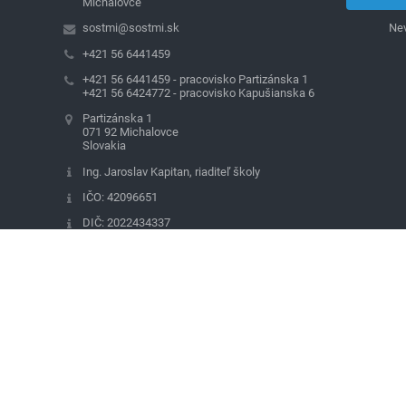
Michalovce
sostmi@sostmi.sk
Nev
+421 56 6441459
+421 56 6441459 - pracovisko Partizánska 1
+421 56 6424772 - pracovisko Kapušianska 6
Partizánska 1
071 92 Michalovce
Slovakia
Ing. Jaroslav Kapitan, riaditeľ školy
IČO: 42096651
DIČ: 2022434337
Tel/Fax: +421 56 6432812
Štátna pokladnica
SK03 8180 0000 0070 0030 3011
Zriaďovacia listina KSK č. 1712/2008-
RU17/27651
a Dodatok č. 1 č.j.: 1712/2008-RU17/36292