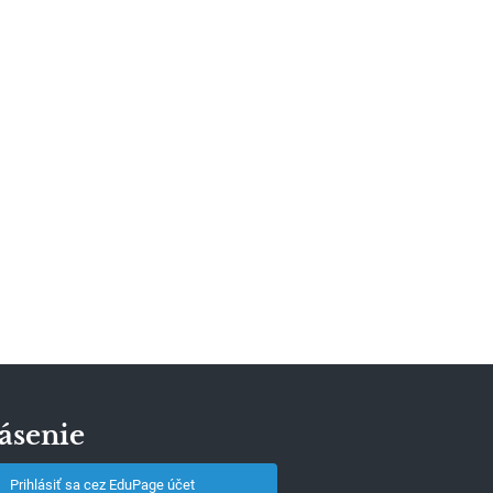
ásenie
Prihlásiť sa cez EduPage účet