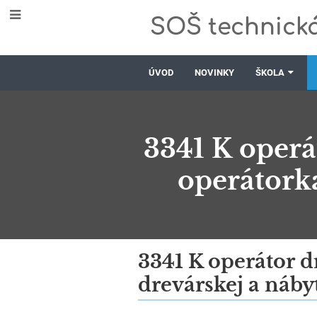
SOŠ technická
ÚVOD
NOVINKY
ŠKOLA
3341 K operá
operátorka
3341
3341 K operátor d
drevárskej a náby
K
operátor