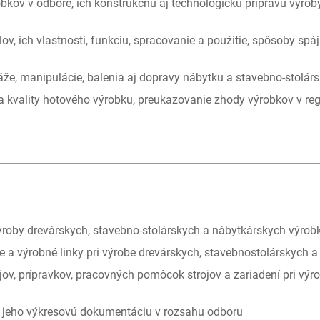
obkov v odbore, ich konštrukčnú aj technologickú prípravu výrob
ov, ich vlastnosti, funkciu, spracovanie a použitie, spôsoby sp
že, manipulácie, balenia aj dopravy nábytku a stavebno-stolár
 kvality hotového výrobku, preukazovanie zhody výrobkov v reg
roby drevárskych, stavebno-stolárskych a nábytkárskych výrobk
e a výrobné linky pri výrobe drevárskych, stavebnostolárskych 
ojov, prípravkov, pracovných pomôcok strojov a zariadení pri vý
 jeho výkresovú dokumentáciu v rozsahu odboru