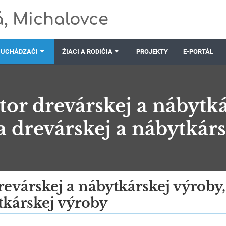
, Michalovce
UCHÁDZAČI
ŽIACI A RODIČIA
PROJEKTY
E-PORTÁL
tor drevárskej a nábytká
 drevárskej a nábytkár
revárskej a nábytkárskej výroby
tkárskej výroby