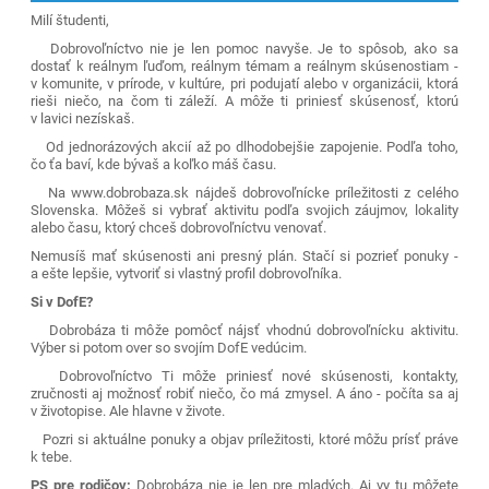
Milí študenti,
Dobrovoľníctvo nie je len pomoc navyše. Je to spôsob, ako sa
dostať k reálnym ľuďom, reálnym témam a reálnym skúsenostiam -
v komunite, v prírode, v kultúre, pri podujatí alebo v organizácii, ktorá
rieši niečo, na čom ti záleží. A môže ti priniesť skúsenosť, ktorú
v lavici nezískaš.
Od jednorázových akcií až po dlhodobejšie zapojenie. Podľa toho,
čo ťa baví, kde bývaš a koľko máš času.
Na www.dobrobaza.sk nájdeš dobrovoľnícke príležitosti z celého
Slovenska. Môžeš si vybrať aktivitu podľa svojich záujmov, lokality
alebo času, ktorý chceš dobrovoľníctvu venovať.
Nemusíš mať skúsenosti ani presný plán. Stačí si pozrieť ponuky -
a ešte lepšie, vytvoriť si vlastný profil dobrovoľníka.
Si v DofE?
Dobrobáza ti môže pomôcť nájsť vhodnú dobrovoľnícku aktivitu.
Výber si potom over so svojím DofE vedúcim.
Dobrovoľníctvo Ti môže priniesť nové skúsenosti, kontakty,
zručnosti aj možnosť robiť niečo, čo má zmysel. A áno - počíta sa aj
v životopise. Ale hlavne v živote.
Pozri si aktuálne ponuky a objav príležitosti, ktoré môžu prísť práve
k tebe.
PS pre rodičov:
Dobrobáza nie je len pre mladých. Aj vy tu môžete