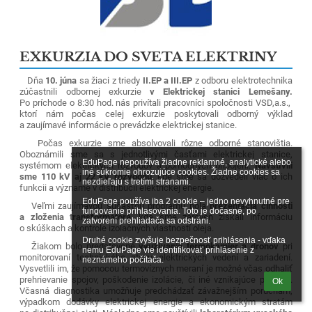
EXKURZIA DO SVETA ELEKTRINY
Dňa
10. júna
sa žiaci z triedy
II.EP a III.EP
z odboru elektrotechnika
zúčastnili odbornej exkurzie
v Elektrickej stanici Lemešany.
Po príchode o 8:30 hod. nás privítali pracovníci spoločnosti VSD,a.s.,
ktorí nám počas celej exkurzie poskytovali odborný výklad
a zaujímavé informácie o prevádzke elektrickej stanice.
Počas exkurzie sme absolvovali rôzne odborné stanovištia.
Oboznámili sme sa s jednotlivými časťami elektrickej stanice,
EduPage nepoužíva žiadne reklamné, analytické alebo 
systémom elektrických rozvodov a pomocných pripojení.
Navštívili
iné súkromie ohrozujúce cookies. Žiadne cookies sa 
sme 110 kV aj 22 kV rozvodňu,
kde sme sa dozvedeli viac o ich
nezdieľajú s tretími stranami.

funkcii a význame v distribúcii elektrickej energie.
EduPage používa iba 2 cookie – jedno nevyhnutné pre 
Veľmi zaujímavou súčasťou programu bola
prezentácia činnosti
fungovanie prihlasovania. Toto je dočasné, po 
a zloženia transformátora
, kde sme zároveň získali informáciu
zatvorení prehliadača sa odstráni.

o skúškach a kontrole izolačných vlastností oleja.
Druhé cookie zvyšuje bezpečnosť prihlásenia - vďaka 
Žiakom bolo predstavené
využívanie termokamier a dronov
pri
nemu EduPage vie identifikovať prihlásenie z 
monitorovaní technického stavu elektrických vedení a zariadení.
neznámeho počítača.
Vysvetlili im, že pomocou termovíznych meraní je možné včas odhaliť
prehrievanie spojov, poškodenie izolácie, či iné vznikajúce poruchy.
Ok
Včasná diagnostika umožňuje predchádzať závažnejším poruchám,
výpadkom dodávky elektrickej energie a ekonomickým stratám