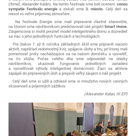
Chmeľ, Alexander Kalán). Na tomto festivale sme boli ocenení
cenou
sympatie Festivalu energie
a získali sme
3. miesto.
Celý deň sa
niesol vo veľmi príjemnej atmosfére.
Na festivale Energie sme mali pripravené vlastné stanovište,
na ktorom sme návštevníkom predstavovali náš projekt
Smart Home
.
Záujemcovia si mohli prezrieť model inteligentného domu a dozvedieť
sa viac o jeho jednotlivých funkciách a technológiách.
Pre žiakov 7. až 8. ročníka základných škôl sme pripravili viacero
aktivít, napríklad vedomostný kvíz, spájacie úlohy a hru, pri ktorej mali
pomenovať prvky nachádzajúce sa na našom domčeku a vysvetliť,
na čo slúžia. Počas celého dňa sme odpovedali na otázky
návštevníkov, ukazovali fungovanie jednotlivých zariadení
a vysvetľovali výhody inteligentnej domácnosti. Žiaci sa aktívne
zapájali do pripravených úloh a prejavili veľký záujem o náš projekt.
Celý deň sme si užili a odniesli sme si množstvo nových cenných
skúseností a príjemných zážitkov.
(Alexander Kalan, III.EP)