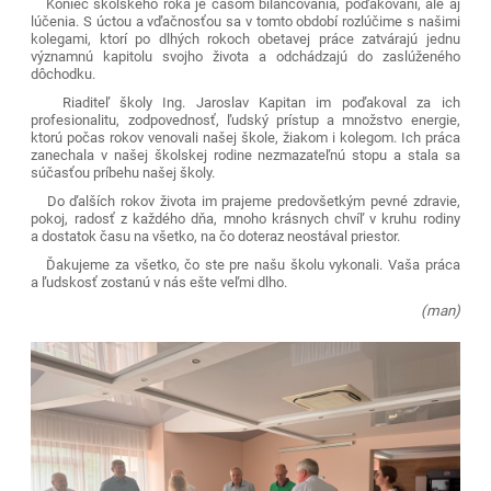
Koniec školského roka je časom bilancovania, poďakovaní, ale aj
lúčenia. S úctou a vďačnosťou sa v tomto období rozlúčime s našimi
kolegami, ktorí po dlhých rokoch obetavej práce zatvárajú jednu
významnú kapitolu svojho života a odchádzajú do zaslúženého
dôchodku.
Riaditeľ školy Ing. Jaroslav Kapitan im poďakoval za ich
profesionalitu, zodpovednosť, ľudský prístup a množstvo energie,
ktorú počas rokov venovali našej škole, žiakom i kolegom. Ich práca
zanechala v našej školskej rodine nezmazateľnú stopu a stala sa
súčasťou príbehu našej školy.
Do ďalších rokov života im prajeme predovšetkým pevné zdravie,
pokoj, radosť z každého dňa, mnoho krásnych chvíľ v kruhu rodiny
a dostatok času na všetko, na čo doteraz neostával priestor.
Ďakujeme za všetko, čo ste pre našu školu vykonali. Vaša práca
a ľudskosť zostanú v nás ešte veľmi dlho.
(man)