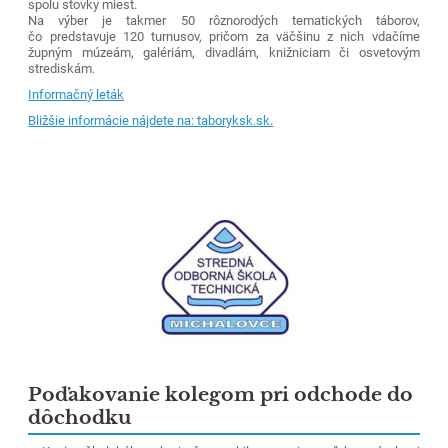
spolu stovky miest.
Na výber je takmer 50 rôznorodých tematických táborov,
čo predstavuje 120 turnusov, pričom za väčšinu z nich vdačíme
župným múzeám, galériám, divadlám, knižniciam či osvetovým
strediskám.
Informačný leták
Bližšie informácie nájdete na: taboryksk.sk.
Poďakovanie kolegom pri odchode do
dôchodku