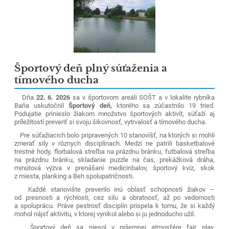
Športový deň plný súťaženia a
tímového ducha
Dňa
22. 6. 2026
sa v športovom areáli SOŠT a v lokalite rybníka
Baňa uskutočnil
Športový deň,
ktorého sa zúčastnilo 19 tried.
Podujatie prinieslo žiakom množstvo športových aktivít, súťaží aj
príležitostí preveriť si svoju šikovnosť, vytrvalosť a tímového ducha.
Pre súťažiacich bolo pripravených 10 stanovíšť, na ktorých si mohli
zmerať sily v rôznych disciplínach. Medzi ne patrili basketbalové
trestné hody, florbalová streľba na prázdnu bránku, futbalová streľba
na prázdnu bránku, skladanie puzzle na čas, prekážková dráha,
minútová výzva v prenášaní medicinbalov, športový kvíz, skok
z miesta, planking a Beh spolupatričnosti.
Každé stanovište preverilo inú oblasť schopností žiakov –
od presnosti a rýchlosti, cez silu a obratnosť, až po vedomosti
a spoluprácu. Práve pestrosť disciplín prispela k tomu, že si každý
mohol nájsť aktivitu, v ktorej vynikol alebo si ju jednoducho užil.
Športový deň sa niesol v príjemnej atmosfére fair play,