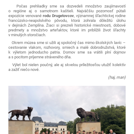
Počas prehliadky sme sa dozvedeli množstvo zaujímavostí
o regióne aj o samotnom kaštieli. Najväčšiu pozornosť pútali
expozície venované
rodu Drugetovcov
, významnej šľachtickej rodine
francúzsko‑neapolského pôvodu, ktorá zohrala dôležitú úlohu
v dejinách Zemplína. Žiaci si prezreli historické miestnosti, dobové
predmety a množstvo artefaktov, ktoré im priblížili život šľachty
v minulých storočiach.
Okrem múzea sme si užili aj spoločný čas mimo školských lavíc –
cestovanie vlakom, rozhovory, smiech a malé dobrodružstvá, ktoré
k výletom jednoducho patria. Domov sme sa vrátili plní dojmov
a s pocitom príjemne stráveného dňa.
Výlet bol nielen poučný, ale aj skvelou príležitosťou utužiť kolektív
a zažiť niečo nové.
(haj, man)