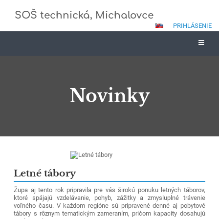
SOŠ technická, Michalovce
PRIHLÁSENIE
Novinky
Novinky
Letné tábory
Župa aj tento rok pripravila pre vás širokú ponuku letných táborov,
ktoré spájajú vzdelávanie, pohyb, zážitky a zmysluplné trávenie
voľného času. V každom regióne sú pripravené denné aj pobytové
tábory s rôznym tematickým zameraním, pričom kapacity dosahujú