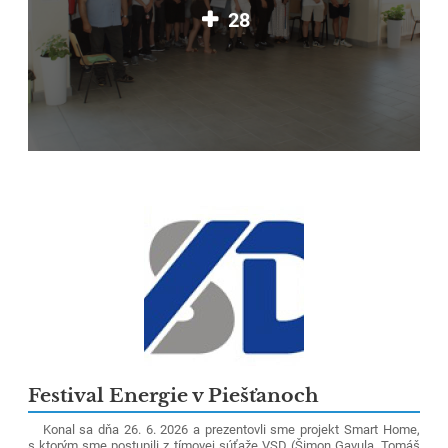
28
Festival Energie v Piešťanoch
Konal sa dňa 26. 6. 2026 a prezentovli sme projekt Smart Home,
s ktorým sme postupili z tímovej súťaže VSD (Šimon Gavula, Tomáš