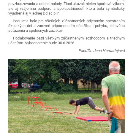
povzbudzovania a dobrej nálady. Žiaci ukázali nielen športové výkony,
ale aj vzájomnú podporu a spolupatričnosť, ktorá bola symbolicky
vyjadrená aj v jednej z disciplín.
Podujatie bolo pre všetkých zúčastnených príjemným spestrením
školských dní a zároveň pripomenutím dôležitosti pohybu, zdravého
súťaženia a spoločných zážitkov.
Poďakovanie patrí všetkým zúčastneným, rozhodcom a triednym
učiteľom. Vyhodnotenie bude 30.6.2026
PaedDr. Jana Hamadejová