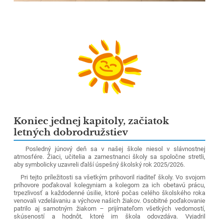
Koniec jednej kapitoly, začiatok
letných dobrodružstiev
Posledný júnový deň sa v našej škole niesol v slávnostnej
atmosfére. Žiaci, učitelia a zamestnanci školy sa spoločne stretli,
aby symbolicky uzavreli ďalší úspešný školský rok 2025/2026.
Pri tejto príležitosti sa všetkým prihovoril riaditeľ školy. Vo svojom
príhovore poďakoval kolegyniam a kolegom za ich obetavú prácu,
trpezlivosť a každodenné úsilie, ktoré počas celého školského roka
venovali vzdelávaniu a výchove našich žiakov. Osobitné poďakovanie
patrilo aj samotným žiakom – prijímateľom všetkých vedomostí,
skúseností a hodnôt, ktoré im škola odovzdáva. Vyjadril