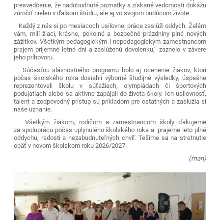
presvedčenie, že nadobudnuté poznatky a získané vedomosti dokážu
zúročiť nielen v ďalšom štúdiu, ale aj vo svojom budúcom živote.
Každý z nás si po mesiacoch usilovnej práce zaslúži oddych. Želám
vám, milí žiaci, krásne, pokojné a bezpečné prázdniny plné nových
zážitkov. Všetkým pedagogickým i nepedagogickým zamestnancom
prajem príjemné letné dni a zaslúženú dovolenku,“ zaznelo v závere
jeho príhovoru.
Súčasťou slávnostného programu bolo aj ocenenie žiakov, ktorí
počas školského roka dosiahli výborné študijné výsledky, úspešne
reprezentovali školu v súťažiach, olympiádach či športových
podujatiach alebo sa aktívne zapájali do života školy. Ich usilovnosť,
talent a zodpovedný prístup sú príkladom pre ostatných a zaslúžia si
naše uznanie.
Všetkým žiakom, rodičom a zamestnancom školy ďakujeme
za spoluprácu počas uplynulého školského roka a prajeme leto plné
oddychu, radosti a nezabudnuteľných chvíľ. Tešíme sa na stretnutie
opäť v novom školskom roku 2026/2027.
(man)