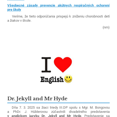
Všeobecné zásady prevencie akútnych respiračných ochorení
pre školy
Veríme, že tieto odporúčania prispejú k zníženiu chorobnosti detí
a žiakov v škole.
(nm)
Dr. Jekyll and Mr Hyde
Dňa 7. 3. 2025 sa žiaci triedy III.DP spolu s Mgr. M. Bongovou
a PhDr. J. Hüblerovou zúčastnili divadelného predstavenia
v anglickom jazyku
Dr. Jekyll and Mr Hyde
. Predstavenie sa