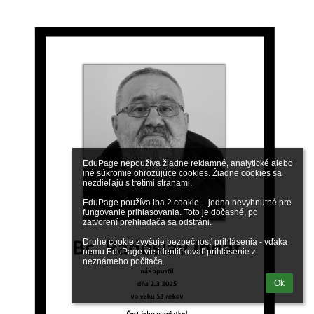
EduPage nepoužíva žiadne reklamné, analytické alebo 
iné súkromie ohrozujúce cookies. Žiadne cookies sa 
nezdieľajú s tretími stranami.

EduPage používa iba 2 cookie – jedno nevyhnutné pre 
fungovanie prihlasovania. Toto je dočasné, po 
zatvorení prehliadača sa odstráni.

Druhé cookie zvyšuje bezpečnosť prihlásenia - vďaka 
nemu EduPage vie identifikovať prihlásenie z 
neznámeho počítača.
Ok