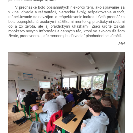
V prednáške bolo obsiahnutých niekoľko tém, ako správanie sa
v kine, divadle a reštaurácii, hierarchia školy, rešpektovanie autorít,
rešpektovanie sa navzájom a rešpektovanie inakosti. Celá prednáška
bola poprepletaná osobnými zážitkami mentorky, praktickými radami
do a zo života, ale aj praktickými ukážkami. Žiaci určite získali
množstvo nových informácií a cenných rád, ktoré vo svojom ďalšom
živote, pracovnom aj súkromnom, budú vedieť plnohodnotne zúročiť.
MH