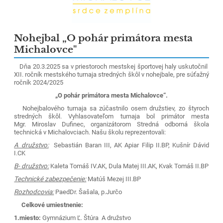
Nohejbal „O pohár primátora mesta
Michalovce"
Dňa 20.3.2025 sa v priestoroch mestskej športovej haly uskutočnil
XII. ročník mestského turnaja stredných škôl v nohejbale, pre súťažný
ročník 2024/2025
„O pohár primátora mesta Michalovce“.
Nohejbalového turnaja sa zúčastnilo osem družstiev, zo štyroch
stredných škôl. Vyhlasovateľom turnaja bol primátor mesta
Mgr. Miroslav Dufinec, organizátorom Stredná odborná škola
technická v Michalovciach. Našu školu reprezentovali:
A družstvo:
Sebastián Baran III, AK Apiar Filip II.BP, Kušnír Dávid
I.CK
B- družstvo:
Kaleta Tomáš IV.AK, Dula Matej III.AK, Kvak Tomáš II.BP
Technické zabezpečenie:
Matúš Mezej III.BP
Rozhodcovia:
PaedDr. Šašala, p.Jurčo
Celkové umiestnenie:
1.miesto:
Gymnázium Ľ. Štúra A družstvo