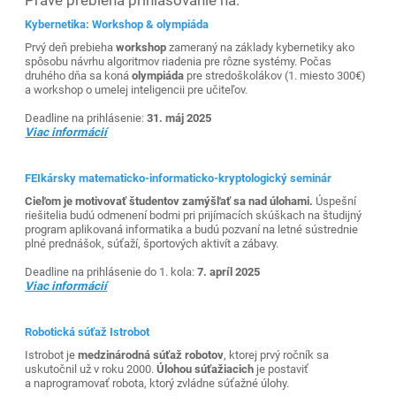
Práve prebieha prihlasovanie na:
Kybernetika: Workshop & olympiáda
Prvý deň prebieha
workshop
zameraný na základy kybernetiky ako
spôsobu návrhu algoritmov riadenia pre rôzne systémy. Počas
druhého dňa sa koná
olympiáda
pre stredoškolákov (1. miesto 300€)
a workshop o umelej inteligencii pre učiteľov.
Deadline na prihlásenie:
31. máj 2025
Viac informácií
FEIkársky matematicko-informaticko-kryptologický seminár
Cieľom je motivovať študentov zamýšľať sa nad úlohami.
Úspešní
riešitelia budú odmenení bodmi pri prijímacích skúškach na študijný
program aplikovaná informatika a budú pozvaní na letné sústrednie
plné prednášok, súťaží, športových aktivít a zábavy.
Deadline na prihlásenie do 1. kola:
7. apríl 2025
Viac informácií
Robotická súťaž Istrobot
Istrobot je
medzinárodná súťaž robotov
, ktorej prvý ročník sa
uskutočnil už v roku 2000.
Úlohou súťažiacich
je postaviť
a naprogramovať robota, ktorý zvládne súťažné úlohy.