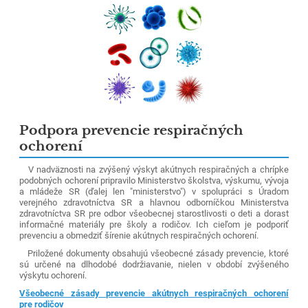
Podpora prevencie respiračných
ochorení
V nadväznosti na zvýšený výskyt akútnych respiračných a chrípke
podobných ochorení pripravilo Ministerstvo školstva, výskumu, vývoja
a mládeže SR (ďalej len "ministerstvo") v spolupráci s Úradom
verejného zdravotníctva SR a hlavnou odborníčkou Ministerstva
zdravotníctva SR pre odbor všeobecnej starostlivosti o deti a dorast
informačné materiály pre školy a rodičov. Ich cieľom je podporiť
prevenciu a obmedziť šírenie akútnych respiračných ochorení.
Priložené dokumenty obsahujú všeobecné zásady prevencie, ktoré
sú určené na dlhodobé dodržiavanie, nielen v období zvýšeného
výskytu ochorení.
Všeobecné zásady prevencie akútnych respiračných ochorení
pre rodičov