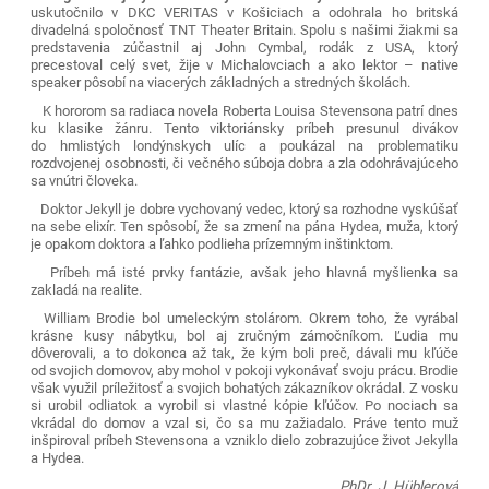
uskutočnilo v DKC VERITAS v Košiciach a odohrala ho britská
divadelná spoločnosť TNT Theater Britain. Spolu s našimi žiakmi sa
predstavenia zúčastnil aj John Cymbal, rodák z USA, ktorý
precestoval celý svet, žije v Michalovciach a ako lektor – native
speaker pôsobí na viacerých základných a stredných školách.
K hororom sa radiaca novela Roberta Louisa Stevensona patrí dnes
ku klasike žánru. Tento viktoriánsky príbeh presunul divákov
do hmlistých londýnskych ulíc a poukázal na problematiku
rozdvojenej osobnosti, či večného súboja dobra a zla odohrávajúceho
sa vnútri človeka.
Doktor Jekyll je dobre vychovaný vedec, ktorý sa rozhodne vyskúšať
na sebe elixír. Ten spôsobí, že sa zmení na pána Hydea, muža, ktorý
je opakom doktora a ľahko podlieha prízemným inštinktom.
Príbeh má isté prvky fantázie, avšak jeho hlavná myšlienka sa
zakladá na realite.
William Brodie bol umeleckým stolárom. Okrem toho, že vyrábal
krásne kusy nábytku, bol aj zručným zámočníkom. Ľudia mu
dôverovali, a to dokonca až tak, že kým boli preč, dávali mu kľúče
od svojich domovov, aby mohol v pokoji vykonávať svoju prácu. Brodie
však využil príležitosť a svojich bohatých zákazníkov okrádal. Z vosku
si urobil odliatok a vyrobil si vlastné kópie kľúčov. Po nociach sa
vkrádal do domov a vzal si, čo sa mu zažiadalo. Práve tento muž
inšpiroval príbeh Stevensona a vzniklo dielo zobrazujúce život Jekylla
a Hydea.
PhDr. J. Hüblerová