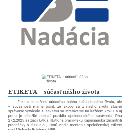
ETIKETA – súčasť nášho života
Etiketa je bežnou súčasťou nášho každodenného života, ale
v súčasnosti máme pocit, že akoby sa z nášho života slušné
správanie vytrácalo. S etiketou sa stretávame na každom kroku, a aj
preto je dôležité poznať pravidlá spoločenského správania. Dňa
27.2.2025 sa žiaci I.AK a III.AK na pracovisku Kapušianska zúčastnili
prednášky s diskusiou, ktorú viedla mentorka spoločenskej etikety
pani Michaela Belejová, MBE.