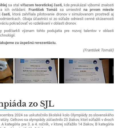
ihlej
sa stal
víťazom teoretickej časti,
kde preukázal výborné znalosti
a ich ovládaní.
František Tomáš
sa umiestnil
na prvom mieste
 časti,
ktorá zahŕňala pilotovanie dronov v simulovanom prostredí aj
 podmienkach.
Obaja účastníci si zo súťaže odniesli cenné skúsenosti
váciu pokračovať vo vzdelávaní v oblasti dronov.
 podčiarkli význam tohto podujatia pre rozvoj talentov v oblasti
chnológií.
akujeme za úspešnú rerezentáciu.
(František Tomáš)
piáda zo SJL
embra 2024 sa uskutočnilo školské kolo Olympiády zo slovenského
eratúry. Celkovo sa olympiády zúčastnilo 23 žiakov, ktorí súťažili v dvoch
 A kategória pre 3. a 4. ročník, v ktorej súťažilo 14 žiakov, B kategória