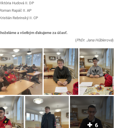
Viktória Hudová II. DP
 Roman Rapáč II. AP
Kristián Rebrinský II. CP
ahoželáme a všetkým ďakujeme za účasť.
(
PhDr. Jana Hűblerová
)
6