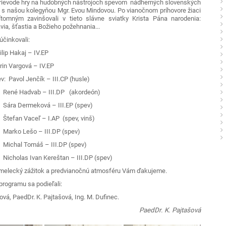
sprievode hry na hudobných nástrojoch spevom nádherných slovenských
u s našou kolegyňou Mgr. Evou Mindovou. Po vianočnom príhovore žiaci
tomným zavinšovali v tieto slávne sviatky Krista Pána narodenia:
via, šťastia a Božieho požehnania...
účinkovali:
ilip Hakaj – IV.EP
rgová – IV.EP
v: Pavol Jenčík – III.CP (husle)
Hadvab – III.DP (akordeón)
meková – III.EP (spev)
aceľ – I.AP (spev, vinš)
ešo – III.DP (spev)
Tomáš – III.DP (spev)
 Ivan Kereštan – III.DP (spev)
melecký zážitok a predvianočnú atmosféru Vám ďakujeme.
programu sa podieľali:
ová, PaedDr. K. Pajtašová, Ing. M. Dufinec.
PaedDr. K. Pajtašová