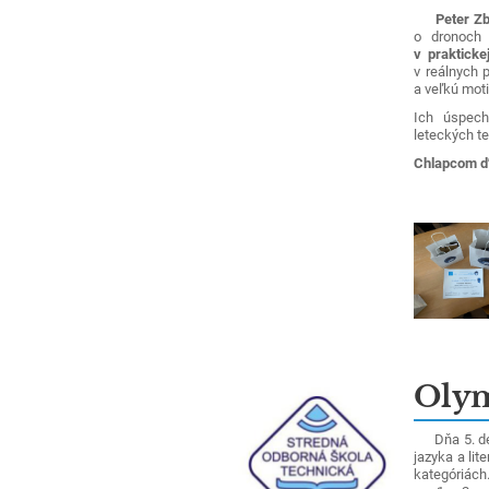
Peter Zb
o dronoch 
v praktickej
v reálnych
a veľkú moti
Ich úspechy
leteckých te
Chlapcom ď
Olym
Dňa 5. dec
jazyka a lit
kategóriách.