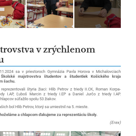
trovstva v zrýchlenom
u
2024 sa v priestoroch Gymnázia Pavla Horova v Michalovciach
i
Školské majstrovstva študentov a študentiek Košického kraja
om šachu.
reprezentovali štyria žiaci: Hlib Petrov z triedy II.CK,
Roman Korpa-
edy I.AP, Ľuboš Marcin z triedy I.EP a Daniel Jurčo z triedy I.AP.
chlapcov súťažilo spolu 53 žiakov.
ašich bol Hlib Petrov, ktorý sa umiestnil na 5. mieste.
hoželáme a chlapcom ďakujeme za reprezentáciu školy.
(Erex)