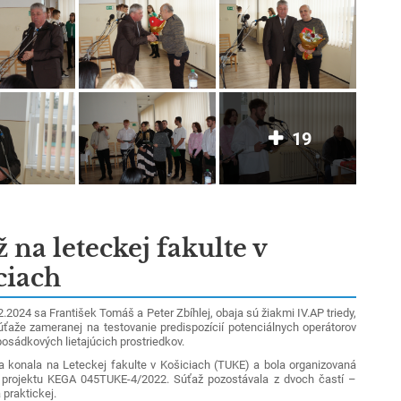
19
 na leteckej fakulte v
ciach
024 sa František Tomáš a Peter Zbíhlej, obaja sú žiakmi IV.AP triedy,
súťaže zameranej na testovanie predispozícií potenciálnych operátorov
osádkových lietajúcich prostriedkov.
onala na Leteckej fakulte v Košiciach (TUKE) a bola organizovaná
 projektu KEGA 045TUKE-4/2022.
Súťaž pozostávala z dvoch častí –
 praktickej.