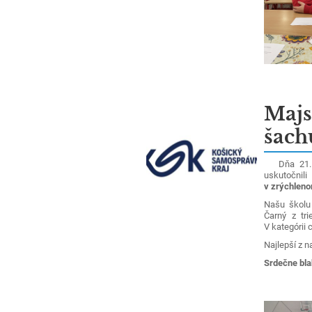
Majs
šach
Dňa 21.11.
uskutočnil
v zrýchlen
Našu školu 
Čarný z tri
V kategórii 
Najlepší z n
Srdečne bla