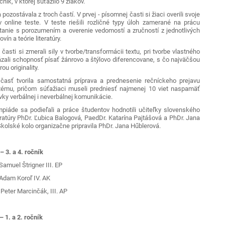
očník, v ktorej súťažilo 9 žiakov.
zostávala z troch častí. V prvej - písomnej časti si žiaci overili svoje
 online teste. V teste riešili rozličné typy úloh zamerané na prácu
ítanie s porozumením a overenie vedomostí a zručností z jednotlivých
vín a teórie literatúry.
sti si zmerali sily v tvorbe/transformácii textu, pri tvorbe vlastného
ázali schopnosť písať žánrovo a štýlovo diferencovane, s čo najväčšou
u originality.
 tvorila samostatná príprava a prednesenie rečníckeho prejavu
ému, pričom súťažiaci museli predniesť najmenej 10 viet naspamäť
rvky verbálnej i neverbálnej komunikácie.
de sa podieľali a práce študentov hodnotili učiteľky slovenského
eratúry PhDr. Ľubica Balogová, PaedDr. Katarína Pajtášová a PhDr. Jana
Školské kolo organizačne pripravila PhDr. Jana Hűblerová.
– 3. a 4. ročník
Samuel Štrigner III. EP
 Adam Koroľ IV. AK
Peter Marcinčák, III. AP
 – 1. a 2. ročník