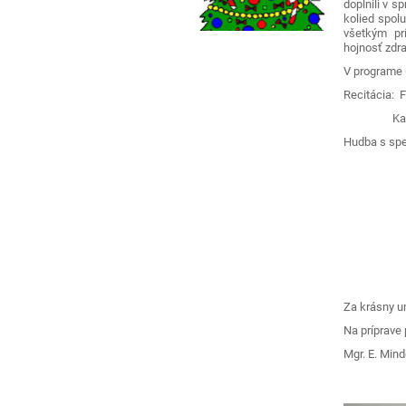
doplnili v 
kolied spol
všetkým prí
hojnosť zdra
V programe 
Recitácia: F
Karin Va
Hudba s spe
René 
Sára Der
Štefan V
Marko L
Michal 
Nicholas
Za krásny u
Na príprave 
Mgr. E. Mind