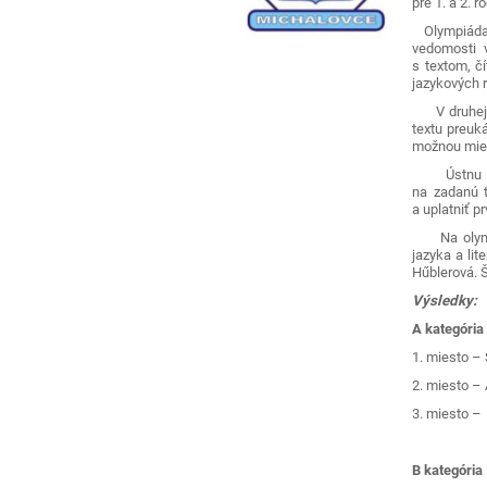
pre 1. a 2. r
Olympiáda po
vedomosti v
s textom, č
jazykových ro
V druhej ča
textu preuk
možnou miero
Ústnu časť
na zadanú t
a uplatniť p
Na olympiá
jazyka a lit
Hűblerová. 
Výsledky:
A kategória 
1. miesto – 
2. miesto –
3. miesto – 
B kategória