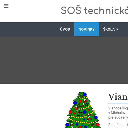
SOŠ technická
ÚVOD
NOVINKY
ŠKOLA
Novinky
Vian
Vianoce klop
v Michalovci
pre súčasný
Recitáciu b