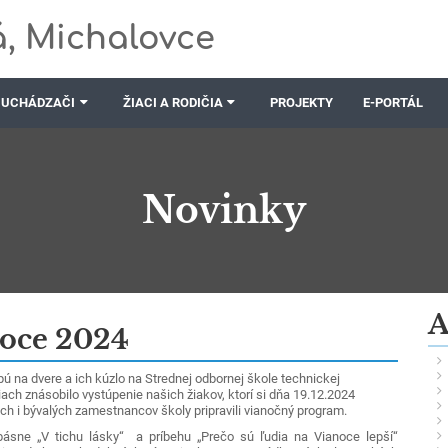
, Michalovce
UCHÁDZAČI
ŽIACI A RODIČIA
PROJEKTY
E-PORTÁL
Novinky
A
oce 2024
ú na dvere a ich kúzlo na Strednej odbornej škole technickej
ach znásobilo vystúpenie našich žiakov, ktorí si dňa 19.12.2024
ch i bývalých zamestnancov školy pripravili vianočný program.
ásne „V tichu lásky“ a príbehu „Prečo sú ľudia na Vianoce lepší“