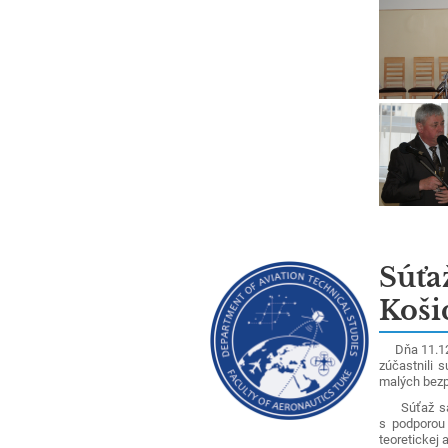
Súťaž
Koši
Dňa 11.12.2
zúčastnili 
malých bezp
Súťaž sa k
s podporou
teoretickej a