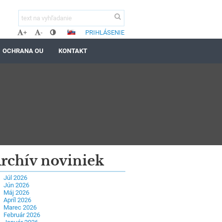
PRIHLÁSENIE
+
-
OCHRANA OU
KONTAKT
rchív noviniek
Júl 2026
Jún 2026
Máj 2026
Apríl 2026
Marec 2026
Február 2026