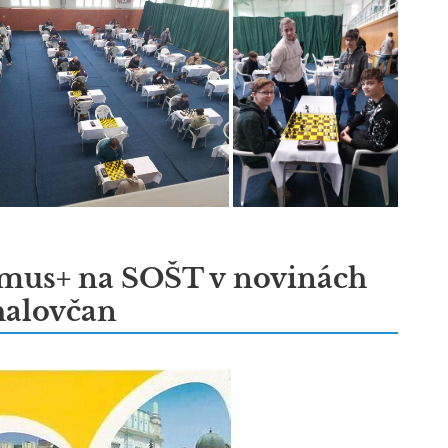
mus+ na SOŠT v novinách
alovčan