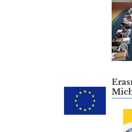
Eras
Mich