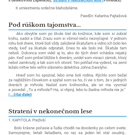
s detektívnou zápletkou),
Stratení v nekonečnom lese (
Poviedka)
.
K umiestneniu srdečne blahoželáme.
PaedDr. Katarína Pajtašová
Pod rúškom tajomstva...
Ako obvykle som po škole šiel do knižnice, kde som si zobral
knihu, sadol a čítal. Zrazu som si všimol niečo nezvyčajné. V jednom
rohu boli dvere, ktoré boli vždy založené škatuľami a vidno ich bolo len
vtedy, keď sa škatule odpratali. Dnes to ale bolo iné. Škatule tam
neboli. Dokonca som videl aj to, ako do tých dverí vchádza nejaký
pán. Keď som prišiel bližšie k dverám, uvidel som visiaci zámok, ktorý
nebol zamknutý, a tak som ich otvoril. Ten pohľad ma vydesil, na zemi
ležalo mŕtve telo veľmi slávneho detektíva Johna Darslyho.
Hneď som ho spoznal, lebo sme boli rodina. Rýchlo som bežal
za najbližším človekom a spýtal som sa ho, či vie o tom, že v jedných
dverách je mŕtvola. Našiel som knihovníka, ale on ma vysmial
a povedal: ,,Tu a mŕtvola?! Ha, si vtipný, lebo tu žiadna mŕtvola nie je.”
(...čítaj ďalej)
Stratení v nekonečnom lese
1. KAPITOLA: Preživší
Bolo krásne počasie a ľudia chodili na dovolenky po celom svete.
Samozrejme, lietali lietadlami, no raz sa jeden let stal osudný...