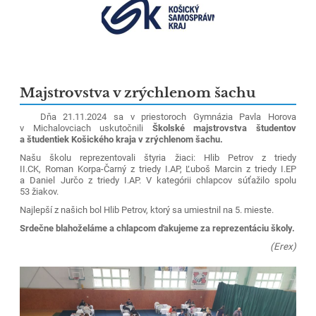
Majstrovstva v zrýchlenom šachu
Dňa 21.11.2024 sa v priestoroch Gymnázia Pavla Horova
v Michalovciach uskutočnili
Školské majstrovstva študentov
a študentiek Košického kraja v zrýchlenom šachu.
Našu školu reprezentovali štyria žiaci: Hlib Petrov z triedy
II.CK,
Roman Korpa-Čarný z triedy I.AP, Ľuboš Marcin z triedy I.EP
a Daniel Jurčo z triedy I.AP. V kategórii chlapcov súťažilo spolu
53 žiakov.
Najlepší z našich bol Hlib Petrov, ktorý sa umiestnil na 5. mieste.
Srdečne blahoželáme a chlapcom ďakujeme za reprezentáciu školy.
(Erex)