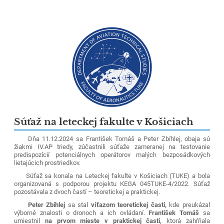
Súťaž na leteckej fakulte v Košiciach
Dňa 11.12.2024 sa František Tomáš a Peter Zbíhlej, obaja sú
žiakmi IV.AP triedy, zúčastnili súťaže zameranej na testovanie
predispozícií potenciálnych operátorov malých bezposádkových
lietajúcich prostriedkov.
Súťaž sa konala na Leteckej fakulte v Košiciach (TUKE) a bola
organizovaná s podporou projektu KEGA 045TUKE-4/2022.
Súťaž
pozostávala z dvoch častí – teoretickej a praktickej.
Peter Zbihlej
sa stal
víťazom teoretickej časti,
kde preukázal
výborné znalosti o dronoch a ich ovládaní.
František Tomáš
sa
umiestnil
na prvom mieste v praktickej časti,
ktorá zahŕňala