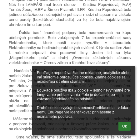
Náš tím LAMPÁRI mal troch členov - Kristína Popovičová, IV.AP,
Tomáš Žeco, IV.BP a Šimon Pivarník III.EP. Kristína Popovičová bola
jedinou súťažiacou nežnejšieho pohlavia medzi chlapcami a získala
cenu poroty (bezdrôtové slúchadlá) za to, že bola najaktívnejším
ohnivkom tímu Lampári.
Ďalšia časť finančnej podpory bola nasmerovaná na kúpu
učebných pomôcok. Bolo zakúpených 7 ks experimentálnej sady
Elektrotechnika, ktoré našli svoje využitie v laboratóriu
Elektrotechniky na hodinách praktických cvičení. K týmto sadám žiaci
I. ročníka pripravili dva pracovné listy. Jeden list sa týka
„Magnetického poľa“ a druhý „Overenia základných zákonov
v elektrotechnike – Ohmov zákon a Kirchhoffove zákony“.
Nadácia VSE podporuje okrem iného aj financiami tvorivú činnosť
EduPage nepoužíva žiadne reklamné, analytické alebo 
našich žiakov, ktorí radi hľadajú technické riešenia na aktuálne výzvy.
iné súkromie ohrozujúce cookies. Žiadne cookies sa 
Teší nás, že častokrát veľké finančné náklady na projekty nie sú
nezdieľajú s tretími stranami.

pre žiakov prekážkou aj vďaka Nadácií VSE a jej finančnému
EduPage používa iba 2 cookie – jedno nevyhnutné pre 
príspevku. Samozrejme nie malú čiastku venuje Nadácia aj škole
fungovanie prihlasovania. Toto je dočasné, po 
na zakúpenie nových moderných technologických zariadení, ktoré
zatvorení prehliadača sa odstráni.

slúžia na podporu výučby. Týmto nám priamo pomáha
pri skvalitňovaní výchovno-vzdelávacieho procesu, za čo im patrí
Druhé cookie zvyšuje bezpečnosť prihlásenia - vďaka 
naše poďakovanie.
nemu EduPage vie identifikovať prihlásenie z 
neznámeho počítača.
Môžeme skonštatovať, že projekt Odborník budúcnosti II pokračuje
v podpore tvorivosti, originality a tímovej práce žiakov, s dôrazom
Ok
na ekologickú spoločnosť a ochranu životného prostredia.
Sme vďační, že sme súčasťou tejto spolupráce a že Nadácia