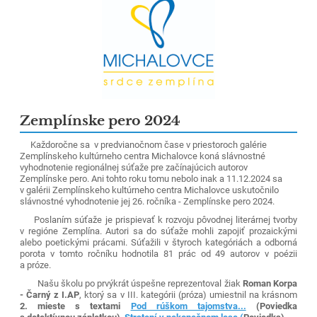
Zemplínske pero 2024
Každoročne sa v predvianočnom čase v priestoroch galérie
Zemplínskeho kultúrneho centra Michalovce
koná slávnostné
vyhodnotenie regionálnej súťaže pre začínajúcich autorov
Zemplínske pero. Ani tohto roku tomu nebolo inak a 11.12.2024 sa
v galérii Zemplínskeho kultúrneho centra Michalovce uskutočnilo
slávnostné vyhodnotenie jej 26. ročníka - Zemplínske pero 2024.
Poslaním súťaže je prispievať k rozvoju pôvodnej literárnej tvorby
v regióne Zemplína. Autori sa do súťaže mohli zapojiť prozaickými
alebo poetickými prácami. Súťažili v štyroch kategóriách a odborná
porota v tomto ročníku hodnotila
81 prác od 49 autorov v poézii
a próze
.
Našu školu po prvýkrát úspešne reprezentoval žiak
Roman Korpa
- Čarný z I.AP
, ktorý sa v III. kategórii (próza) umiestnil na krásnom
2. mieste s textami
Pod rúškom tajomstva...
(Poviedka