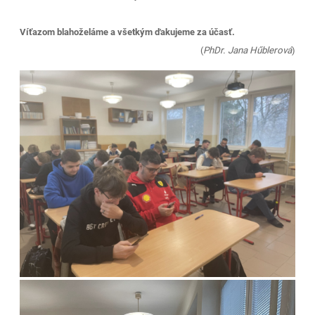
Víťazom blahoželáme a všetkým ďakujeme za účasť.
(
PhDr. Jana Hűblerová
)