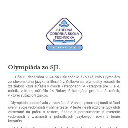
Olympiáda zo SJL
Dňa 5. decembra 2024 sa uskutočnilo školské kolo Olympiády
zo slovenského jazyka a literatúry. Celkovo sa olympiády zúčastnilo
23 žiakov, ktorí súťažili v dvoch kategóriách. A kategória pre 3. a 4.
ročník, v ktorej súťažilo 14 žiakov, B kategória pre 1. a 2. ročník,
v ktorej súťažilo 9 žiakov.
Olympiáda pozostávala z troch častí. V prvej - písomnej časti si žiaci
overili svoje vedomosti v online teste. V teste riešili rozličné typy úloh
zamerané na prácu s textom, čítanie s porozumením a overenie
vedomostí a zručností z jednotlivých jazykových rovín a teórie
literatúry.