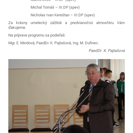
Michal Tomáš – III.DP (spev)
Nicholas Ivan Kereštan – III.DP (spev)
Za krásny umelecký zážitok a predvianočnú atmosféru Vám
ďakujeme.
Na príprave programu sa podieľali:
Mgr. E. Mindová, PaedDr. K. Pajtašová, Ing. M. Dufinec.
PaedDr. K. Pajtašová