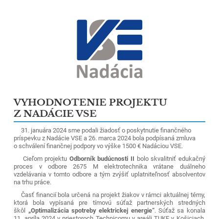
VYHODNOTENIE PROJEKTU
Z NADÁCIE VSE
31. januára 2024 sme podali žiadosť o poskytnutie finančného
príspevku z Nadácie VSE a 26. marca 2024 bola podpísaná zmluva
o schválení finančnej podpory vo výške 1500 € Nadáciou VSE.
Cieľom projektu
Odborník budúcnosti II
bolo skvalitniť edukačný
proces v odbore 2675 M elektrotechnika vrátane duálneho
vzdelávania v tomto odbore a tým zvýšiť uplatniteľnosť absolventov
na trhu práce.
Časť financií bola určená na projekt žiakov v rámci aktuálnej témy,
ktorá bola vypísaná pre tímovú súťaž partnerských stredných
škôl
„Optimalizácia spotreby elektrickej energie“
. Súťaž sa konala
11. apríla 2024 v priestoroch Technicomu v areáli TUKE v Košiciach.