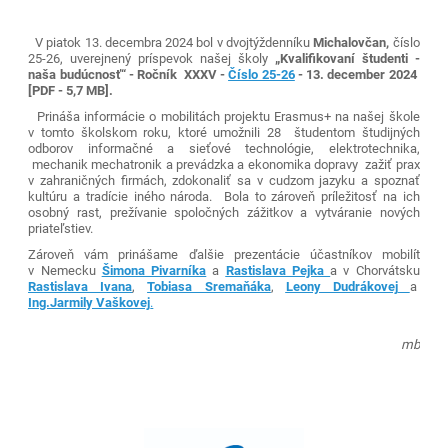
V piatok 13. decembra 2024 bol v dvojtýždenníku
Michalovčan
,
číslo
25-26, uverejnený príspevok našej školy
„Kvalifikovaní študenti -
naša budúcnosť“
-
Ročník XXXV -
Číslo 25-26
- 13. december 2024
[PDF - 5,7 MB].
Prináša informácie o mobilitách projektu Erasmus+ na našej škole
v tomto školskom roku, ktoré umožnili 28 študentom študijných
odborov informačné a sieťové technológie, elektrotechnika,
mechanik mechatronik a prevádzka a ekonomika dopravy zažiť prax
v zahraničných firmách, zdokonaliť sa v cudzom jazyku a spoznať
kultúru a tradície iného národa. Bola to zároveň príležitosť na ich
osobný rast, prežívanie spoločných zážitkov a vytváranie nových
priateľstiev.
Zároveň vám prinášame ďalšie prezentácie účastníkov mobilít
v Nemecku
Šimona Pivarníka
a
Rastislava Pejka
a v Chorvátsku
Rastislava Ivana
,
Tobiasa Sremaňáka
,
Leony Dudrákovej
a
Ing.Jarmily Vaškovej
.
mb