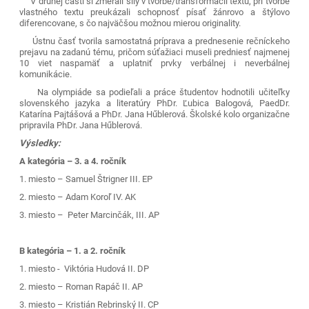
V druhej časti si zmerali sily v tvorbe/transformácii textu, pri tvorbe
vlastného textu preukázali schopnosť písať žánrovo a štýlovo
diferencovane, s čo najväčšou možnou mierou originality.
Ústnu časť tvorila samostatná príprava a prednesenie rečníckeho
prejavu na zadanú tému, pričom súťažiaci museli predniesť najmenej
10 viet naspamäť a uplatniť prvky verbálnej i neverbálnej
komunikácie.
Na olympiáde sa podieľali a práce študentov hodnotili učiteľky
slovenského jazyka a literatúry PhDr. Ľubica Balogová, PaedDr.
Katarína Pajtášová a PhDr. Jana Hűblerová. Školské kolo organizačne
pripravila PhDr. Jana Hűblerová.
Výsledky:
A kategória – 3. a 4. ročník
1. miesto – Samuel Štrigner III. EP
2. miesto – Adam Koroľ IV. AK
3. miesto – Peter Marcinčák, III. AP
B kategória – 1. a 2. ročník
1. miesto - Viktória Hudová II. DP
2. miesto – Roman Rapáč II. AP
3. miesto – Kristián Rebrinský II. CP