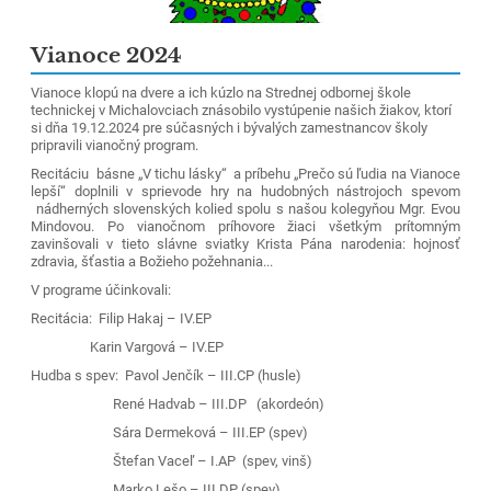
Vianoce 2024
Vianoce klopú na dvere a ich kúzlo na Strednej odbornej škole
technickej v Michalovciach znásobilo vystúpenie našich žiakov, ktorí
si dňa 19.12.2024 pre súčasných i bývalých zamestnancov školy
pripravili vianočný program.
Recitáciu básne „V tichu lásky“ a príbehu „Prečo sú ľudia na Vianoce
lepší“ doplnili v sprievode hry na hudobných nástrojoch spevom
nádherných slovenských kolied spolu s našou kolegyňou Mgr. Evou
Mindovou. Po vianočnom príhovore žiaci všetkým prítomným
zavinšovali v tieto slávne sviatky Krista Pána narodenia:
hojnosť
zdravia, šťastia a Božieho požehnania...
V programe účinkovali:
Recitácia: Filip Hakaj – IV.EP
Karin Vargová – IV.EP
Hudba s spev: Pavol Jenčík – III.CP (husle)
René Hadvab – III.DP (akordeón)
Sára Dermeková – III.EP (spev)
Štefan Vaceľ – I.AP (spev, vinš)
Marko Lešo – III.DP (spev)