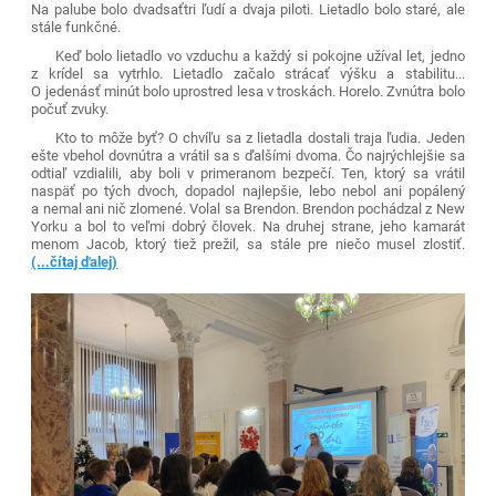
Na palube bolo dvadsaťtri ľudí a dvaja piloti. Lietadlo bolo staré, ale
stále funkčné.
Keď bolo lietadlo vo vzduchu a každý si pokojne užíval let, jedno
z krídel sa vytrhlo. Lietadlo začalo strácať výšku a stabilitu...
O jedenásť minút bolo uprostred lesa v troskách. Horelo. Zvnútra bolo
počuť zvuky.
Kto to môže byť? O chvíľu sa z lietadla dostali traja ľudia. Jeden
ešte vbehol dovnútra a vrátil sa s ďalšími dvoma. Čo najrýchlejšie sa
odtiaľ vzdialili, aby boli v primeranom bezpečí. Ten, ktorý sa vrátil
naspäť po tých dvoch, dopadol najlepšie, lebo nebol ani popálený
a nemal ani nič zlomené. Volal sa Brendon. Brendon pochádzal z New
Yorku a bol to veľmi dobrý človek. Na druhej strane, jeho kamarát
menom Jacob, ktorý tiež prežil, sa stále pre niečo musel zlostiť.
(...čítaj ďalej)