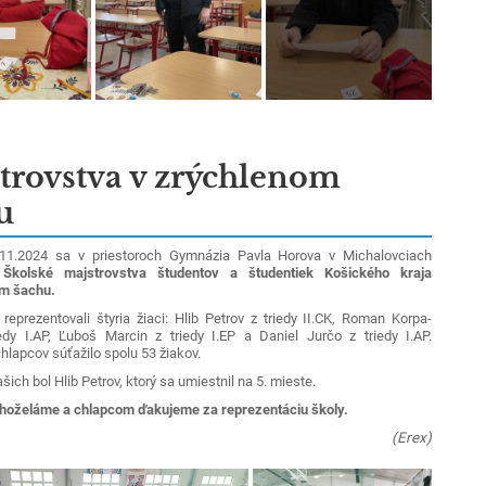
trovstva v zrýchlenom
u
2024 sa v priestoroch Gymnázia Pavla Horova v Michalovciach
i
Školské majstrovstva študentov a študentiek Košického kraja
om šachu.
reprezentovali štyria žiaci: Hlib Petrov z triedy II.CK,
Roman Korpa-
edy I.AP, Ľuboš Marcin z triedy I.EP a Daniel Jurčo z triedy I.AP.
chlapcov súťažilo spolu 53 žiakov.
ašich bol Hlib Petrov, ktorý sa umiestnil na 5. mieste.
hoželáme a chlapcom ďakujeme za reprezentáciu školy.
(Erex)