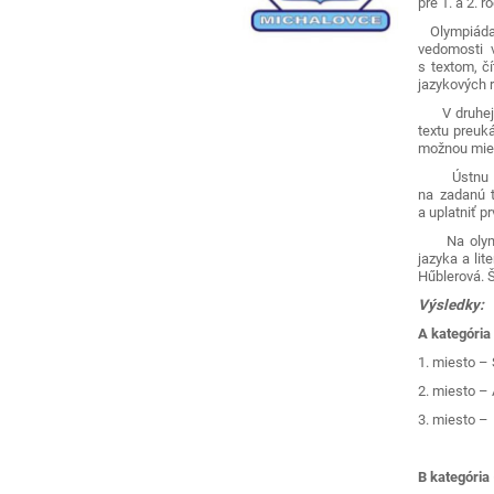
pre 1. a 2. r
Olympiáda po
vedomosti v
s textom, č
jazykových ro
V druhej ča
textu preuk
možnou miero
Ústnu časť
na zadanú t
a uplatniť p
Na olympiá
jazyka a lit
Hűblerová. 
Výsledky:
A kategória 
1. miesto – 
2. miesto –
3. miesto – 
B kategória