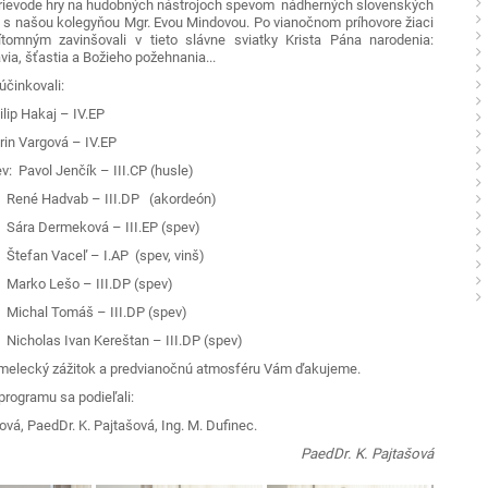
sprievode hry na hudobných nástrojoch spevom nádherných slovenských
u s našou kolegyňou Mgr. Evou Mindovou. Po vianočnom príhovore žiaci
tomným zavinšovali v tieto slávne sviatky Krista Pána narodenia:
via, šťastia a Božieho požehnania...
účinkovali:
ilip Hakaj – IV.EP
rgová – IV.EP
v: Pavol Jenčík – III.CP (husle)
Hadvab – III.DP (akordeón)
meková – III.EP (spev)
aceľ – I.AP (spev, vinš)
ešo – III.DP (spev)
Tomáš – III.DP (spev)
 Ivan Kereštan – III.DP (spev)
melecký zážitok a predvianočnú atmosféru Vám ďakujeme.
programu sa podieľali:
ová, PaedDr. K. Pajtašová, Ing. M. Dufinec.
PaedDr. K. Pajtašová