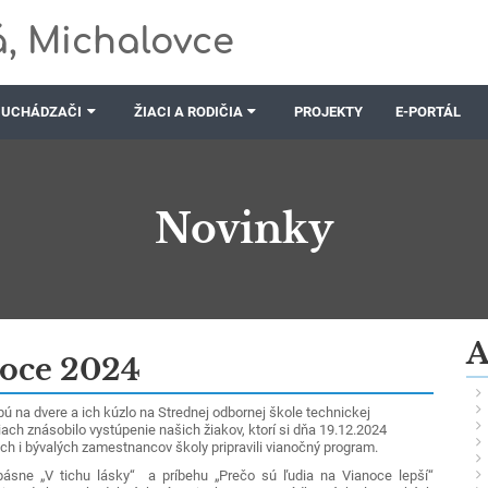
, Michalovce
UCHÁDZAČI
ŽIACI A RODIČIA
PROJEKTY
E-PORTÁL
Novinky
A
oce 2024
ú na dvere a ich kúzlo na Strednej odbornej škole technickej
ach znásobilo vystúpenie našich žiakov, ktorí si dňa 19.12.2024
ch i bývalých zamestnancov školy pripravili vianočný program.
ásne „V tichu lásky“ a príbehu „Prečo sú ľudia na Vianoce lepší“