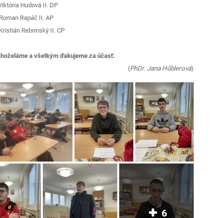
Viktória Hudová II. DP
 Roman Rapáč II. AP
Kristián Rebrinský II. CP
ahoželáme a všetkým ďakujeme za účasť.
(
PhDr. Jana Hűblerová
)
6