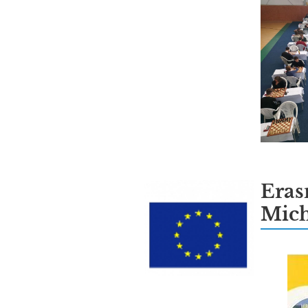
Eras
Mich