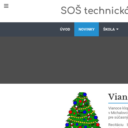
SOŠ technická
ÚVOD
NOVINKY
ŠKOLA
Novinky
Vian
Vianoce klop
v Michalovci
pre súčasný
Recitáciu b