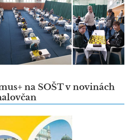
mus+ na SOŠT v novinách
alovčan