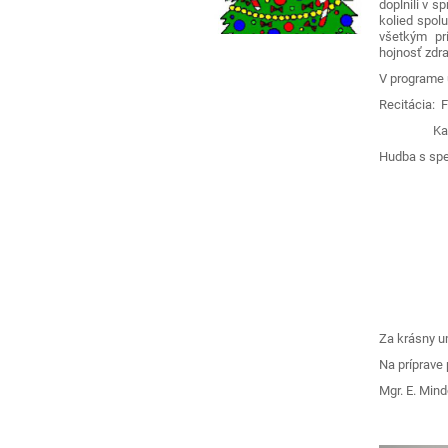
doplnili v 
kolied spol
všetkým prí
hojnosť zdra
V programe 
Recitácia: F
Karin Va
Hudba s spe
René 
Sára Der
Štefan V
Marko L
Michal 
Nicholas
Za krásny u
Na príprave 
Mgr. E. Mind