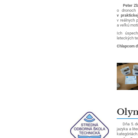
Peter Zb
o dronoch 
v praktickej
v reálnych
a veľkú moti
Ich úspechy
leteckých te
Chlapcom ď
Olym
Dňa 5. dec
jazyka a lit
kategóriách.