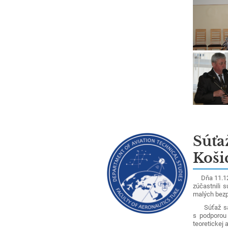
Súťaž
Koši
Dňa 11.12.2
zúčastnili 
malých bezp
Súťaž sa k
s podporou
teoretickej a