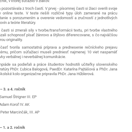
očník, v ktorej súťažilo 9 žiakov.
zostávala z troch častí. V prvej - písomnej časti si žiaci overili svoje
 online teste. V teste riešili rozličné typy úloh zamerané na prácu
ítanie s porozumením a overenie vedomostí a zručností z jednotlivých
vín a teórie literatúry.
sti si zmerali sily v tvorbe/transformácii textu, pri tvorbe vlastného
ázali schopnosť písať žánrovo a štýlovo diferencovane, s čo najväčšou
u originality.
 tvorila samostatná príprava a prednesenie rečníckeho prejavu
ému, pričom súťažiaci museli predniesť najmenej 10 viet naspamäť
rvky verbálnej i neverbálnej komunikácie.
de sa podieľali a práce študentov hodnotili učiteľky slovenského
eratúry PhDr. Ľubica Balogová, PaedDr. Katarína Pajtášová a PhDr. Jana
Školské kolo organizačne pripravila PhDr. Jana Hűblerová.
– 3. a 4. ročník
Samuel Štrigner III. EP
 Adam Koroľ IV. AK
Peter Marcinčák, III. AP
 – 1. a 2. ročník