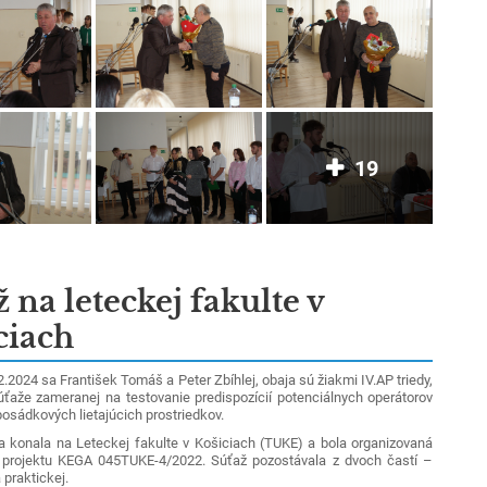
19
 na leteckej fakulte v
ciach
024 sa František Tomáš a Peter Zbíhlej, obaja sú žiakmi IV.AP triedy,
súťaže zameranej na testovanie predispozícií potenciálnych operátorov
osádkových lietajúcich prostriedkov.
onala na Leteckej fakulte v Košiciach (TUKE) a bola organizovaná
 projektu KEGA 045TUKE-4/2022.
Súťaž pozostávala z dvoch častí –
 praktickej.