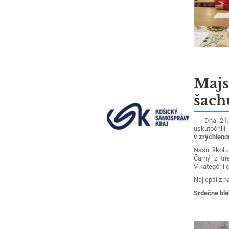
Majs
šach
Dňa 21.11.
uskutočnil
v zrýchlen
Našu školu 
Čarný z tri
V kategórii 
Najlepší z n
Srdečne bla