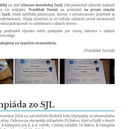
ihlej
sa stal
víťazom teoretickej časti,
kde preukázal výborné znalosti
a ich ovládaní.
František Tomáš
sa umiestnil
na prvom mieste
 časti,
ktorá zahŕňala pilotovanie dronov v simulovanom prostredí aj
 podmienkach.
Obaja účastníci si zo súťaže odniesli cenné skúsenosti
váciu pokračovať vo vzdelávaní v oblasti dronov.
 podčiarkli význam tohto podujatia pre rozvoj talentov v oblasti
chnológií.
akujeme za úspešnú rerezentáciu.
(František Tomáš)
piáda zo SJL
embra 2024 sa uskutočnilo školské kolo Olympiády zo slovenského
eratúry. Celkovo sa olympiády zúčastnilo 23 žiakov, ktorí súťažili v dvoch
 A kategória pre 3. a 4. ročník, v ktorej súťažilo 14 žiakov, B kategória