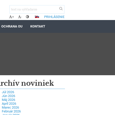
PRIHLÁSENIE
+
-
OCHRANA OU
KONTAKT
rchív noviniek
Júl 2026
Jún 2026
Máj 2026
Apríl 2026
Marec 2026
Február 2026