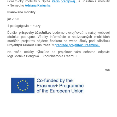
účastníčky mobility v Splite
Karin
Vargovej
a účastníka mobility
v Nemecku
Adriána Kaňucha
.
Plánované mobility:
jar 2025
4 pedagógovia – kurzy
Ďalšie
príspevky účastníkov
budeme uverejňovať na našej webovej
stránke postupne. Všetky informácie o realizovaných mobilitách
starších projektov nájdete čoskoro na webe školy pod záložkou
Projekty/Erasmus Plus
, zatiaľ v
prehľade projektov Erasmus+.
Na vaše otázky týkajúce sa projektov vám ochotne odpovie
Mgr. Monika Bongová – koordinátorka Erasmu+.
mb