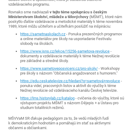
vzdelávacieho programu.
Rovnako sme nadviazali
v tejto téme spoluprácu s českým
Ministerstvom školství, mládeže a tělovýchovy
(MŠMT), ktoré nám
poskytlo ďalšie vzdelávacie a metodické materiály k téme novembra
1989, ktoré môžu učiteľom a učiteľkám poslúžiť na inšpiráciu:
https://sametnaskolach.cz
- Ponuka prezenčných programov
a online materiálov pre školy na usporiadanie Festivalu
slobody na školách.
https://www.jsns.cz/lekce/15256-sametova-revoluce
-
dokumenty a vzdelávacie materiály k téme Nežnej revolúcie
pre základné a stredné školy.
https://www.sametoveposviceni.cz/pro-skoly/
- Workshopy
pre školy s názvom "Občanská angažovanost s humorem."
https://edu.ceskatelevize.cz/hledani?q=sametová+revoluce
-
ponuka videí, pracovných listov a aktivít do výučby k téme
Nežnej revolúcie od vzdelávacieho kanálu Českej televízie.
https://lms.historylab.cz/katalog
- cvičenia do výučby, ktoré sú
výstupom projektu MŠMT s názvom Dějepis + a Ústavu pro
studium totalitních režimů.
MŠVVaM SR ďakuje pedagógom za to, že vedú mladých ľudí
k demokratickým hodnotám a pomáhajú im stať sa aktívnymi
občanmi a občiankami.