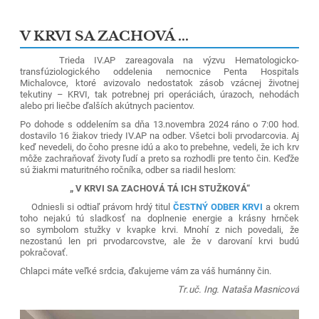
V KRVI SA ZACHOVÁ ...
Trieda IV.AP zareagovala na výzvu Hematologicko-
transfúziologického oddelenia nemocnice Penta Hospitals
Michalovce, ktoré avizovalo nedostatok zásob vzácnej životnej
tekutiny – KRVI, tak potrebnej pri operáciách, úrazoch, nehodách
alebo pri liečbe ďalších akútnych pacientov.
Po dohode s oddelením sa dňa 13.novembra 2024 ráno o 7:00 hod.
dostavilo 16 žiakov triedy IV.AP na odber. Všetci boli prvodarcovia. Aj
keď nevedeli, do čoho presne idú a ako to prebehne, vedeli, že ich krv
môže zachraňovať životy ľudí a preto sa rozhodli pre tento čin. Keďže
sú žiakmi maturitného ročníka, odber sa riadil heslom:
„ V KRVI SA ZACHOVÁ TÁ ICH STUŽKOVÁ“
Odniesli si odtiaľ právom hrdý titul
ČESTNÝ ODBER KRVI
a okrem
toho nejakú tú sladkosť na doplnenie energie a krásny hrnček
so symbolom stužky v kvapke krvi. Mnohí z nich povedali, že
nezostanú len pri prvodarcovstve, ale že v darovaní krvi budú
pokračovať.
Chlapci máte veľké srdcia, ďakujeme vám za váš humánny čin.
Tr.uč. Ing. Nataša Masnicová