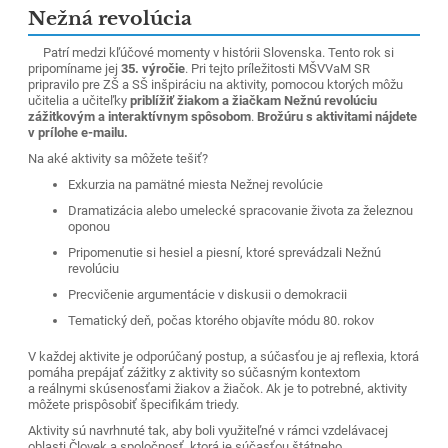
Nežná revolúcia
Patrí medzi kľúčové momenty v histórii Slovenska. Tento rok si
pripomíname jej
35. výročie
. Pri tejto príležitosti MŠVVaM SR
pripravilo pre ZŠ a SŠ inšpiráciu na aktivity, pomocou ktorých môžu
učitelia a učiteľky
priblížiť žiakom a žiačkam Nežnú revolúciu
zážitkovým a interaktívnym spôsobom
.
Brožúru s aktivitami nájdete
v prílohe e-mailu.
Na aké aktivity sa môžete tešiť?
Exkurzia na pamätné miesta Nežnej revolúcie
Dramatizácia alebo umelecké spracovanie života za železnou
oponou
Pripomenutie si hesiel a piesní, ktoré sprevádzali Nežnú
revolúciu
Precvičenie argumentácie v diskusii o demokracii
Tematický deň, počas ktorého objavíte módu 80. rokov
V každej aktivite je odporúčaný postup, a súčasťou je aj reflexia, ktorá
pomáha prepájať zážitky z aktivity so súčasným kontextom
a reálnymi skúsenosťami žiakov a žiačok. Ak je to potrebné, aktivity
môžete prispôsobiť špecifikám triedy.
Aktivity sú navrhnuté tak, aby boli využiteľné v rámci vzdelávacej
oblasti Človek a spoločnosť, ktorá je súčasťou štátneho