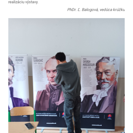
realizáciu výstavy.
PhDr. Ľ. Balogová, vedúca krúžku