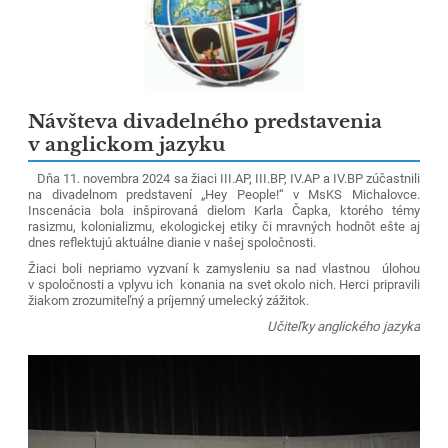
Návšteva divadelného predstavenia
v anglickom jazyku
Dňa 11. novembra 2024 sa žiaci III.AP, III.BP, IV.AP a IV.BP zúčastnili
na divadelnom predstavení „Hey People!“ v MsKS Michalovce.
Inscenácia bola inšpirovaná dielom Karla Čapka, ktorého témy
rasizmu, kolonializmu, ekologickej etiky či mravných hodnôt ešte aj
dnes reflektujú aktuálne dianie v našej spoločnosti.
Žiaci boli nepriamo vyzvaní k zamysleniu sa nad vlastnou úlohou
v spoločnosti a vplyvu ich konania na svet okolo nich. Herci pripravili
žiakom zrozumiteľný a príjemný umelecký zážitok.
Učiteľky anglického jazyka