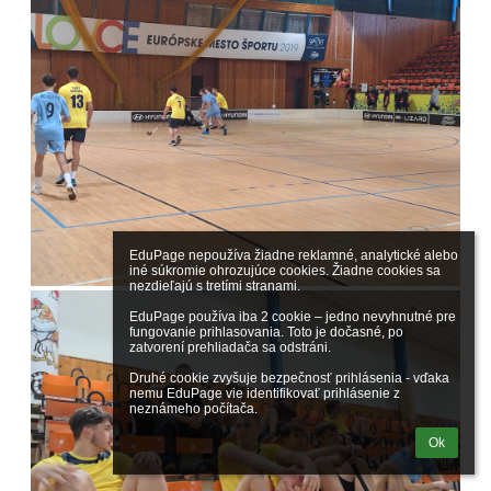
EduPage nepoužíva žiadne reklamné, analytické alebo 
iné súkromie ohrozujúce cookies. Žiadne cookies sa 
nezdieľajú s tretími stranami.

EduPage používa iba 2 cookie – jedno nevyhnutné pre 
fungovanie prihlasovania. Toto je dočasné, po 
zatvorení prehliadača sa odstráni.

Druhé cookie zvyšuje bezpečnosť prihlásenia - vďaka 
nemu EduPage vie identifikovať prihlásenie z 
neznámeho počítača.
Ok