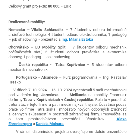
Celkový grant projektu:
80 000, - EUR
Realizované mobility:
Nemecko – Vitalis Schkeuditz
– 7 študentov odboru informačné
a sieťové technológie, 4 študenti odboru elektrotechnika, 1 pedagóg
– job shadowing - prezentácia
Ing. Milana Eštoka
Chorvátsko – EU Mobility Split
– 7 študentov odboru mechanik
počítačových sietí, 5 študenti odboru prevádzka a ekonomika
dopravy, 1 pedagóg – job shadowing
Česká republika - Tatra Kopřivnice
– 5 študentov odboru
mechanik mechatronik
Portugalsko - Alcanede
– kurz programovania – Ing. Rastislav
Hreško
V dňoch 7. 10. 2024 – 16. 10. 2024 vycestovali 5 naši mechatronici
pod vedením
Ing. Jaroslava
Melikanta
na mobility Erasmus+
do firmy
Tatra v Kopřivniciach v Českej republike
. Bola to
v poradí už
tretia stáž v tejto firme a patrí medzi najkvalitnejšie. Účastníci počas
praxe vo firme
Tatra získali množstvo nových odborných zručností
a cenných skúseností v prostredí zahraničnej
firmy. Presvedčte sa
o tom prostredníctvom prezentácií účastníkov -
Alexa
Ehrenbergera
a
Daniela Molnára
.
V rámci diseminácie projektu uverejňujeme ďalšie prezentácie