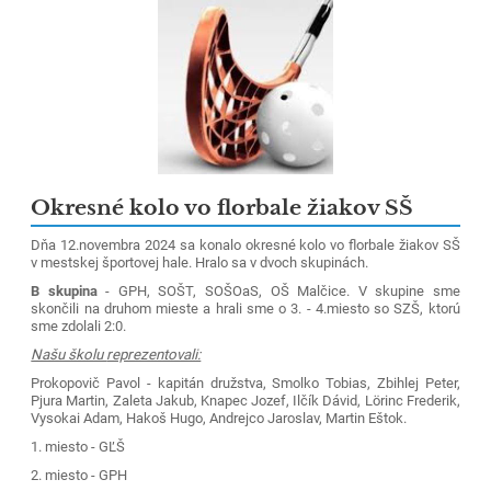
Okresné kolo vo florbale žiakov SŠ
Dňa 12.novembra 2024 sa konalo okresné kolo vo florbale žiakov SŠ
v mestskej športovej hale. Hralo sa v dvoch skupinách.
B skupina
- GPH, SOŠT, SOŠOaS, OŠ Malčice.
V skupine sme
skončili na druhom mieste a hrali sme o 3. - 4.miesto so SZŠ, ktorú
sme zdolali 2:0.
Našu školu
reprezentovali:
Prokopovič Pavol - kapitán družstva,
Smolko Tobias, Zbihlej Peter,
Pjura Martin,
Zaleta Jakub, Knapec Jozef, Ilčík Dávid, Lörinc Frederik,
Vysokai Adam, Hakoš Hugo, Andrejco Jaroslav, Martin Eštok.
1. miesto - GĽŠ
2. miesto - GPH