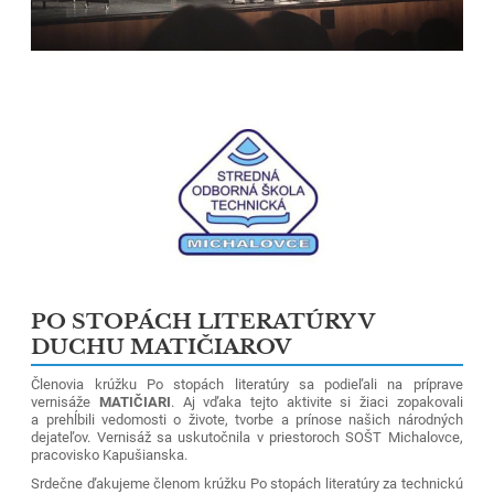
PO STOPÁCH LITERATÚRY V
DUCHU MATIČIAROV
Členovia krúžku Po stopách literatúry sa podieľali na príprave
vernisáže
MATIČIARI
. Aj vďaka tejto aktivite si žiaci zopakovali
a prehĺbili vedomosti o živote, tvorbe a prínose našich národných
dejateľov. Vernisáž sa uskutočnila v priestoroch SOŠT Michalovce,
pracovisko Kapušianska.
Srdečne ďakujeme členom krúžku Po stopách literatúry za technickú