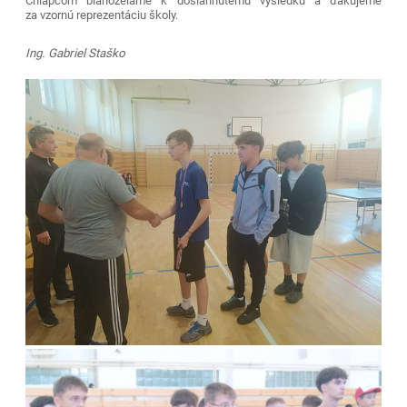
Chlapcom blahoželáme k dosiahnutému výsledku a ďakujeme
za vzornú reprezentáciu školy.
Ing. Gabriel Staško