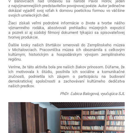
V Bánovciach nad Ondavou sa narodil Pavol Horov, jeden
z najvýznamnejších predstaviteľov povojnovej poézie. Autor jedinečne
dokázal vyjadriť svoj vzťah k domovu poetickou formou vo väčšine
svojich umeleckých diel.
Žiaci získali veľmi podrobné informácie o živote a tvorbe nášho
významného rodáka, absolvovali prehliadku múzejných expozícií
a pozreli si aj súdobý filmový dokument týkajúci sa spisovateľovej
tvorivej produkcie.
Ďalšie kroky našich štvrtákov smerovali do Zemplínskeho múzea
v Michalovciach. Pracovníčka múzea ich oboznámila s celkovým
kultúrnym, historickým a hospodárskym vývojom zemplínskeho
regiónu.
Veríme, že táto aktivita bola pre našich žiakov prínosom. Dúfame, že
ich motivovala k štúdiu, posilnila ich sociálne a komunikačné
zručnosti, podnietila ich záujem o participáciu na budovaní
demokratickej spoločnosti a zachovávaní kultúrneho dedičstva
našich predkov.
PhDr. Ľubica Balogová, vyučujúca SJL