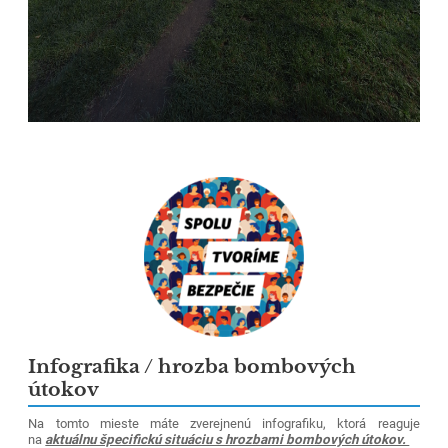
Infografika / hrozba bombových
útokov
Na tomto mieste máte zverejnenú infografiku, ktorá reaguje
na
aktuálnu špecifickú situáciu s hrozbami bombových útokov.