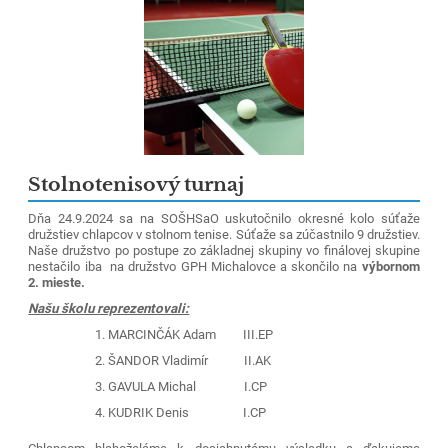
Stolnotenisový turnaj
Dňa 24.9.2024 sa na SOŠHSaO uskutočnilo okresné kolo súťaže
družstiev chlapcov v stolnom tenise. Súťaže sa zúčastnilo 9 družstiev.
Naše družstvo po postupe zo základnej skupiny vo finálovej skupine
nestačilo iba na družstvo GPH Michalovce a skončilo na
výbornom
2. mieste.
Našu školu reprezentovali:
MARCINČÁK Adam III.EP
ŠANDOR Vladimír II.AK
GAVULA Michal I.CP
KUDRIK Denis I.CP