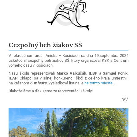
Cezpoľný beh žiakov SŠ
V rekreačnom areáli Anička v Košiciach sa dňa 19.septembra 2024
uskutočnil cezpoľný beh žiakov SŠ, ktorý organizoval KSK a Centrum
voľného času v Košiciach.
Našu školu reprezentovali
Marko Valkučák, II.BP
a
Samuel Ponik,
II.AP.
Chlapci sa v silnej konkurencii škôl z celého kraja umiestnili
na krásnom
6.mieste
. Výsledková listina je
na tomto mieste.
Blahoželáme a ďakujeme za reprezentáciu školy!
(jh)