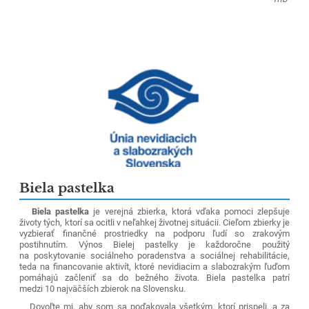
Biela pastelka
Biela pastelka
je verejná zbierka, ktorá vďaka pomoci zlepšuje
životy tých, ktorí sa ocitli v neľahkej životnej situácii. Cieľom zbierky je
vyzbierať finančné prostriedky na podporu ľudí so zrakovým
postihnutím. Výnos Bielej pastelky je každoročne použitý
na poskytovanie sociálneho poradenstva a sociálnej rehabilitácie,
teda na financovanie aktivít, ktoré nevidiacim a slabozrakým ľuďom
pomáhajú začleniť sa do bežného života. Biela pastelka patrí
medzi 10 najväčších zbierok na Slovensku.
Dovoľte mi, aby som sa poďakovala všetkým, ktorí prispeli, a za