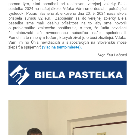
pomoc tým, ktorí pomáhali pri realizovaní verejnej zbierky Biela
pastelka 2024 na našej škole.
Vďaka Vám sme dosiahli potešujúci
výsledok. Počas hlavného zbierkového dňa 20. 9. 2024 naša škola
prispela sumou 82 eur.
Zapojením sa do verejnej zbierky Biela
pastelka sme mali ideálnu príležitosť na to, aby sme hovorili
o problematike zrakového postihnutia, o tom, že ľudia nevidiaci
či slabozrakí sú rovnocennou súčasťou našej spoločnosti.
Pomohli ste mnohým ľuďom, ktorých
život je o čosi zložitejší. Vďaka
Vám im ho Únia nevidiacich a slabozrakých na Slovensku môže
zlepšiť a spríjemniť
(viac na tomto mieste).
Mgr. Eva Lobová