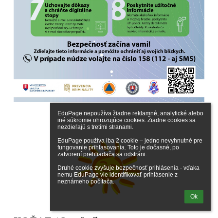
EduPage nepoužíva žiadne reklamné, analytické alebo 
iné súkromie ohrozujúce cookies. Žiadne cookies sa 
nezdieľajú s tretími stranami.

EduPage používa iba 2 cookie – jedno nevyhnutné pre 
fungovanie prihlasovania. Toto je dočasné, po 
zatvorení prehliadača sa odstráni.

Druhé cookie zvyšuje bezpečnosť prihlásenia - vďaka 
nemu EduPage vie identifikovať prihlásenie z 
neznámeho počítača.
Ok