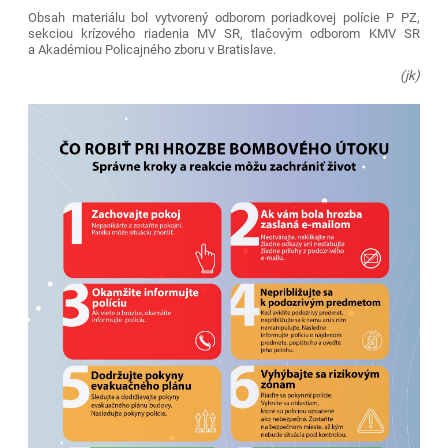
Obsah materiálu bol vytvorený odborom poriadkovej polície P PZ,
sekciou krízového riadenia MV SR, tlačovým odborom KMV SR
a Akadémiou Policajného zboru v Bratislave.
(jk)