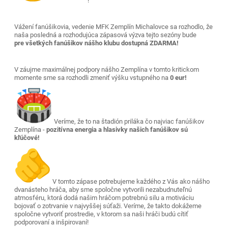
!
Vážení fanúšikovia, vedenie MFK Zemplín Michalovce sa rozhodlo, že
naša posledná a rozhodujúca zápasová výzva tejto sezóny bude
pre všetkých fanúšikov nášho klubu dostupná ZDARMA!
V záujme maximálnej podpory nášho Zemplína v tomto kritickom
momente sme sa rozhodli zmeniť výšku vstupného na
0 eur!
Veríme, že to na štadión priláka čo najviac fanúšikov
Zemplína -
pozitívna energia a hlasivky našich fanúšikov sú
kľúčové!
V tomto zápase potrebujeme každého z Vás ako nášho
dvanásteho hráča, aby sme spoločne vytvorili nezabudnuteľnú
atmosféru, ktorá dodá našim hráčom potrebnú silu a motiváciu
bojovať o zotrvanie v najvyššej súťaži. Veríme, že takto dokážeme
spoločne vytvoriť prostredie, v ktorom sa naši hráči budú cítiť
podporovaní a inšpirovaní!