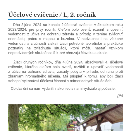
Účelové cvičenie / 1., 2. ročník
Dňa 3.júna 2024 sa konalo 2.účelové cvičenie v školskom roku
2023/2024, pre prvý ročník. Cieľom bolo overiť, rozšíriť a upevniť
vedomosti z učiva na ochranu zdravia a prírody, v teréne zvládnuť
orientáciu, prácu s mapou a buzolou. V nadväznosti na získané
vedomosti a zručnosti získali žiaci potrebné teoretické a praktické
poznatky na zvládnutie situácií, ktoré môžu nastať vznikom
nepredvídaných skutočností, ktoré ohrozujú človeka a okolie.
Žiaci druhých ročníkov, dňa 4.júna 2024, absolvovali 4. účelové
cvičenie, ktorého cieľom bolo overiť, rozšíriť a upevniť vedomosti
z učiva na
ochranu zdravia, zásady pobytu v prírode, ochrana proti
zbraniam hromadného ničenia. Má prispieť k tomu, aby boli žiaci
schopní vykonávať účelovú činnosť v mimoriadnych situáciách.
Obidva dni sa nám vydarili, nakoniec s nami vydržalo aj počasie.
(jh)