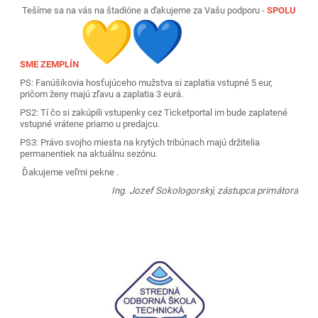
Tešíme sa na vás na štadióne a ďakujeme za Vašu podporu -
SPOLU
SME ZEMPLÍN
PS: Fanúšikovia hosťujúceho mužstva si zaplatia vstupné 5 eur,
pričom ženy majú zľavu a zaplatia 3 eurá.
PS2: Tí čo si zakúpili vstupenky cez Ticketportal im bude zaplatené
vstupné vrátene priamo u predajcu.
PS3: Právo svojho miesta na krytých tribúnach majú držitelia
permanentiek na aktuálnu sezónu.
Ďakujeme veľmi pekne .
Ing. Jozef Sokologorský, z
ástupca primátora