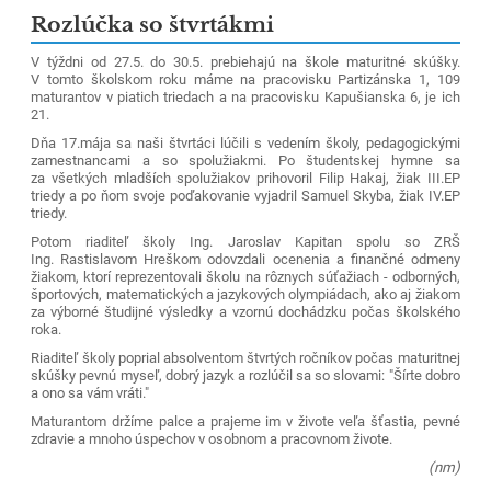
Rozlúčka so štvrtákmi
V týždni od 27.5. do 30.5. prebiehajú na škole maturitné skúšky.
V tomto školskom roku máme na pracovisku Partizánska 1, 109
maturantov v piatich triedach a na pracovisku Kapušianska 6, je ich
21.
Dňa 17.mája sa naši štvrtáci lúčili s vedením školy, pedagogickými
zamestnancami a so spolužiakmi. Po študentskej hymne sa
za všetkých mladších spolužiakov prihovoril Filip Hakaj, žiak III.EP
triedy a po ňom svoje poďakovanie vyjadril Samuel Skyba, žiak IV.EP
triedy.
Potom riaditeľ školy Ing. Jaroslav Kapitan spolu so ZRŠ
Ing. Rastislavom Hreškom odovzdali ocenenia a finančné odmeny
žiakom, ktorí reprezentovali školu na rôznych súťažiach - odborných,
športových, matematických a jazykových olympiádach, ako aj žiakom
za výborné študijné výsledky a vzornú dochádzku počas školského
roka.
Riaditeľ školy poprial absolventom štvrtých ročníkov počas maturitnej
skúšky pevnú myseľ, dobrý jazyk a rozlúčil sa so slovami: "Šírte dobro
a ono sa vám vráti."
Maturantom držíme palce a prajeme im v živote veľa šťastia, pevné
zdravie a mnoho úspechov v osobnom a pracovnom živote.
(nm)