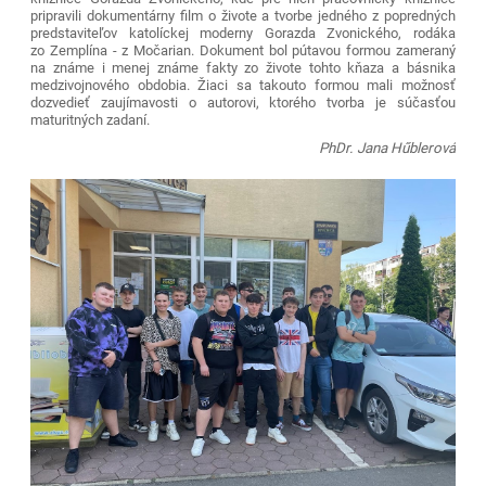
pripravili dokumentárny film o živote a tvorbe jedného z popredných
predstaviteľov katolíckej moderny Gorazda Zvonického, rodáka
zo Zemplína - z Močarian. Dokument bol pútavou formou zameraný
na známe i menej známe fakty zo živote tohto kňaza a básnika
medzivojnového obdobia. Žiaci sa takouto formou mali možnosť
dozvedieť zaujímavosti o autorovi, ktorého tvorba je súčasťou
maturitných zadaní.
PhDr. Jana Hűblerová