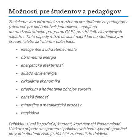
Možnosti pre študentov a pedagógov
Zasielame vám informáciu o možnosti pre študentov a pedagógov
(otvorené pre akéhokoľvek jednotlivca) zapojiť sa
do medzinárodneho programu GAEA pre držiteľov inovatívnych
nápadov. Tieto nápady môžu súvisieť napríklad so študentskými
prácami alebo aktivitami v oblastiach:
inteligentné a udržateľné mestá,
obnoviteľná energia,
energetická efektívnosť,
skladovanie energie,
cirkulárna ekonomika
prieskum a hodnotenie zdrojov surovín,
banská činnosť
minerálne a metalurgické procesy
recyklácia
Prihlášku si môžu podať aj študenti, ktorí nemajú žiaden nápad.
V takom prípade sa spomedzi prihlásených budú vyberať spoločné
tímy, kde študenti získajú dôležité zručnosti do ďalšieho