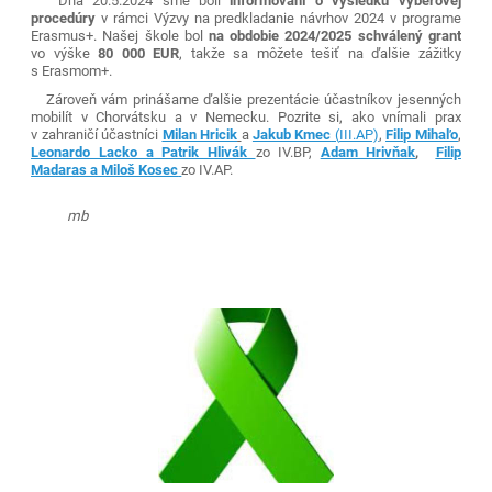
Dňa 20.5.2024 sme boli
informovaní o výsledku výberovej
procedúry
v rámci Výzvy na predkladanie návrhov 2024 v programe
Erasmus+. Našej škole bol
na obdobie 2024/2025 schválený grant
vo výške
80 000 EUR
, takže sa môžete tešiť na ďalšie zážitky
s Erasmom+.
Zároveň vám prinášame ďalšie prezentácie účastníkov jesenných
mobilít v Chorvátsku a v Nemecku. Pozrite si, ako vnímali prax
v zahraničí účastníci
Milan Hricik
a
Jakub Kmec
(
III.AP)
,
Filip Mihaľo
,
Leonardo Lacko a Patrik Hlivák
zo IV.BP,
Adam Hrivňak
,
Filip
Madaras a Miloš Kosec
zo IV.AP.
mb