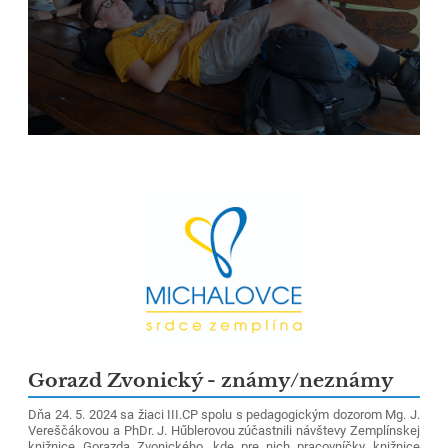
Gorazd Zvonický - známy/neznámy
Dňa 24. 5. 2024 sa žiaci III.CP spolu s pedagogickým dozorom Mg. J.
Vereščákovou a PhDr. J. Hűblerovou zúčastnili návštevy Zemplínskej
knižnice Gorazda Zvonického, kde pre nich pracovníčky knižnice