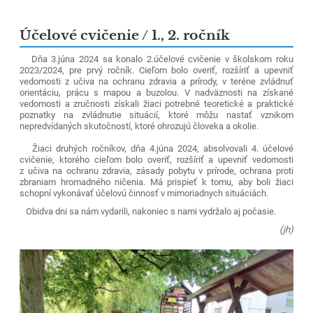
Účelové cvičenie / 1., 2. ročník
Dňa 3.júna 2024 sa konalo 2.účelové cvičenie v školskom roku
2023/2024, pre prvý ročník. Cieľom bolo overiť, rozšíriť a upevniť
vedomosti z učiva na ochranu zdravia a prírody, v teréne zvládnuť
orientáciu, prácu s mapou a buzolou. V nadväznosti na získané
vedomosti a zručnosti získali žiaci potrebné teoretické a praktické
poznatky na zvládnutie situácií, ktoré môžu nastať vznikom
nepredvídaných skutočností, ktoré ohrozujú človeka a okolie.
Žiaci druhých ročníkov, dňa 4.júna 2024, absolvovali 4. účelové
cvičenie, ktorého cieľom bolo overiť, rozšíriť a upevniť vedomosti
z učiva na
ochranu zdravia, zásady pobytu v prírode, ochrana proti
zbraniam hromadného ničenia. Má prispieť k tomu, aby boli žiaci
schopní vykonávať účelovú činnosť v mimoriadnych situáciách.
Obidva dni sa nám vydarili, nakoniec s nami vydržalo aj počasie.
(jh)