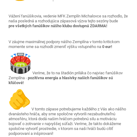
!
Vážení fanúšikovia, vedenie MFK Zemplín Michalovce sa rozhodlo, že
naša posledná a rozhodujúca zápasová výzva tejto sezóny bude
pre všetkých fanúšikov nášho klubu dostupná ZDARMA!
V záujme maximálnej podpory nášho Zemplína v tomto kritickom
momente sme sa rozhodli zmeniť výšku vstupného na
0 eur!
Veríme, že to na štadión priláka čo najviac fanúšikov
Zemplína -
pozitívna energia a hlasivky našich fanúšikov sú
kľúčové!
V tomto zápase potrebujeme každého z Vás ako nášho
dvanásteho hráča, aby sme spoločne vytvorili nezabudnuteľnú
atmosféru, ktorá dodá našim hráčom potrebnú silu a motiváciu
bojovať o zotrvanie v najvyššej súťaži. Veríme, že takto dokážeme
spoločne vytvoriť prostredie, v ktorom sa naši hráči budú cítiť
podporovaní a inšpirovaní!