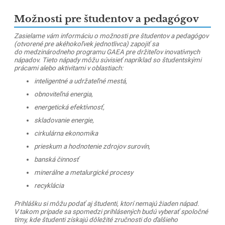
Možnosti pre študentov a pedagógov
Zasielame vám informáciu o možnosti pre študentov a pedagógov
(otvorené pre akéhokoľvek jednotlivca) zapojiť sa
do medzinárodneho programu GAEA pre držiteľov inovatívnych
nápadov. Tieto nápady môžu súvisieť napríklad so študentskými
prácami alebo aktivitami v oblastiach:
inteligentné a udržateľné mestá,
obnoviteľná energia,
energetická efektívnosť,
skladovanie energie,
cirkulárna ekonomika
prieskum a hodnotenie zdrojov surovín,
banská činnosť
minerálne a metalurgické procesy
recyklácia
Prihlášku si môžu podať aj študenti, ktorí nemajú žiaden nápad.
V takom prípade sa spomedzi prihlásených budú vyberať spoločné
tímy, kde študenti získajú dôležité zručnosti do ďalšieho