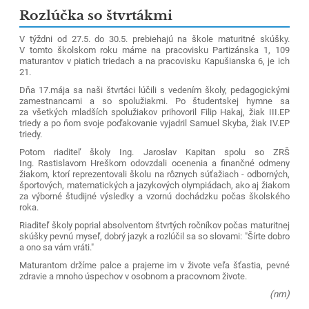
Rozlúčka so štvrtákmi
V týždni od 27.5. do 30.5. prebiehajú na škole maturitné skúšky.
V tomto školskom roku máme na pracovisku Partizánska 1, 109
maturantov v piatich triedach a na pracovisku Kapušianska 6, je ich
21.
Dňa 17.mája sa naši štvrtáci lúčili s vedením školy, pedagogickými
zamestnancami a so spolužiakmi. Po študentskej hymne sa
za všetkých mladších spolužiakov prihovoril Filip Hakaj, žiak III.EP
triedy a po ňom svoje poďakovanie vyjadril Samuel Skyba, žiak IV.EP
triedy.
Potom riaditeľ školy Ing. Jaroslav Kapitan spolu so ZRŠ
Ing. Rastislavom Hreškom odovzdali ocenenia a finančné odmeny
žiakom, ktorí reprezentovali školu na rôznych súťažiach - odborných,
športových, matematických a jazykových olympiádach, ako aj žiakom
za výborné študijné výsledky a vzornú dochádzku počas školského
roka.
Riaditeľ školy poprial absolventom štvrtých ročníkov počas maturitnej
skúšky pevnú myseľ, dobrý jazyk a rozlúčil sa so slovami: "Šírte dobro
a ono sa vám vráti."
Maturantom držíme palce a prajeme im v živote veľa šťastia, pevné
zdravie a mnoho úspechov v osobnom a pracovnom živote.
(nm)