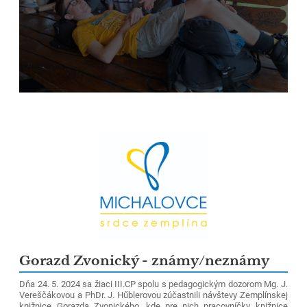
Gorazd Zvonický - známy/neznámy
Dňa 24. 5. 2024 sa žiaci III.CP spolu s pedagogickým dozorom Mg. J.
Vereščákovou a PhDr. J. Hűblerovou zúčastnili návštevy Zemplínskej
knižnice Gorazda Zvonického, kde pre nich pracovníčky knižnice