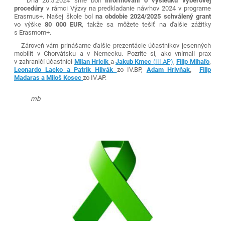
Dňa 20.5.2024 sme boli
informovaní o výsledku výberovej
procedúry
v rámci Výzvy na predkladanie návrhov 2024 v programe
Erasmus+. Našej škole bol
na obdobie 2024/2025 schválený grant
vo výške
80 000 EUR
, takže sa môžete tešiť na ďalšie zážitky
s Erasmom+.
Zároveň vám prinášame ďalšie prezentácie účastníkov jesenných
mobilít v Chorvátsku a v Nemecku. Pozrite si, ako vnímali prax
v zahraničí účastníci
Milan Hricik
a
Jakub Kmec
(
III.AP)
,
Filip Mihaľo
,
Leonardo Lacko a Patrik Hlivák
zo IV.BP,
Adam Hrivňak
,
Filip
Madaras a Miloš Kosec
zo IV.AP.
mb