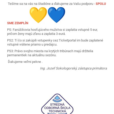
Tešíme sa na vás na štadióne a ďakujeme za Vašu podporu -
SPOLU
SME ZEMPLÍN
PS: Fanúšikovia hosťujúceho mužstva si zaplatia vstupné 5 eur,
pričom ženy majú zľavu a zaplatia 3 eurá.
PS2: Tí čo si zakúpili vstupenky cez Ticketportal im bude zaplatené
vstupné vrátene priamo u predajcu.
PS3: Právo svojho miesta na krytých tribúnach majú držitelia
permanentiek na aktuálnu sezónu.
Ďakujeme veľmi pekne .
Ing. Jozef Sokologorský, z
ástupca primátora