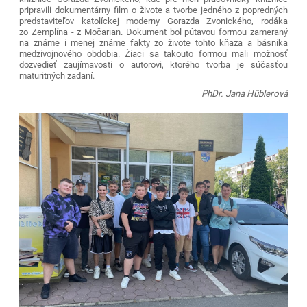
pripravili dokumentárny film o živote a tvorbe jedného z popredných
predstaviteľov katolíckej moderny Gorazda Zvonického, rodáka
zo Zemplína - z Močarian. Dokument bol pútavou formou zameraný
na známe i menej známe fakty zo živote tohto kňaza a básnika
medzivojnového obdobia. Žiaci sa takouto formou mali možnosť
dozvedieť zaujímavosti o autorovi, ktorého tvorba je súčasťou
maturitných zadaní.
PhDr. Jana Hűblerová