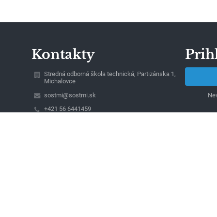
Kontakty
Prih
Stredná odborná škola technická, Partizánska 1,
Michalovce
sostmi@sostmi.sk
Nev
+421 56 6441459
+421 56 6441459 - pracovisko Partizánska 1
+421 56 6424772 - pracovisko Kapušianska 6
Partizánska 1
071 92 Michalovce
Slovakia
Ing. Jaroslav Kapitan, riaditeľ školy
IČO: 42096651
DIČ: 2022434337
Tel/Fax: +421 56 6432812