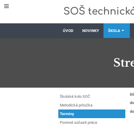
SOŠ technická
ÚVOD
NOVINKY
ŠKOLA
Str
Stredoškolská
Dô
Školské kolo SOČ
do
odborná
Metodická príručka
do
Termíny
činnosť
Povinné súčasti práce