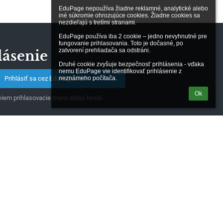
EduPage nepoužíva žiadne reklamné, analytické alebo 
iné súkromie ohrozujúce cookies. Žiadne cookies sa 
nezdieľajú s tretími stranami.

EduPage používa iba 2 cookie – jedno nevyhnutné pre 
fungovanie prihlasovania. Toto je dočasné, po 
zatvorení prehliadača sa odstráni.

lásenie
Druhé cookie zvyšuje bezpečnosť prihlásenia - vďaka 
nemu EduPage vie identifikovať prihlásenie z 
neznámeho počítača.
Prihlásiť sa cez EduPage účet
Ok
iem prihlasovacie meno alebo heslo