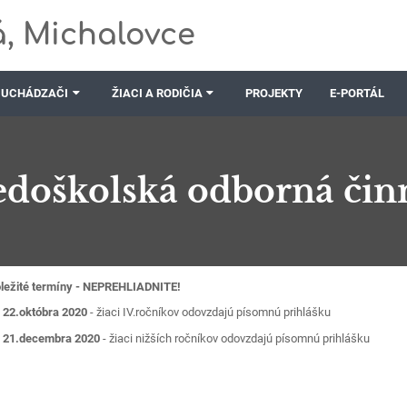
, Michalovce
UCHÁDZAČI
ŽIACI A RODIČIA
PROJEKTY
E-PORTÁL
edoškolská odborná čin
ležité termíny - NEPREHLIADNITE!
 22.októbra 2020
- žiaci IV.ročníkov odovzdajú písomnú prihlášku
 21.decembra 2020
- žiaci nižších ročníkov odovzdajú písomnú prihlášku