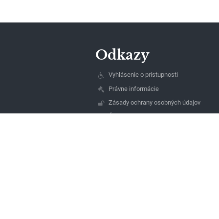
Odkazy
Vyhlásenie o prístupnosti
Právne informácie
Zásady ochrany osobných údajov
Údaje o prevádzkovateľovi
Mapa stránok
O nás
Kontakt
Novinky