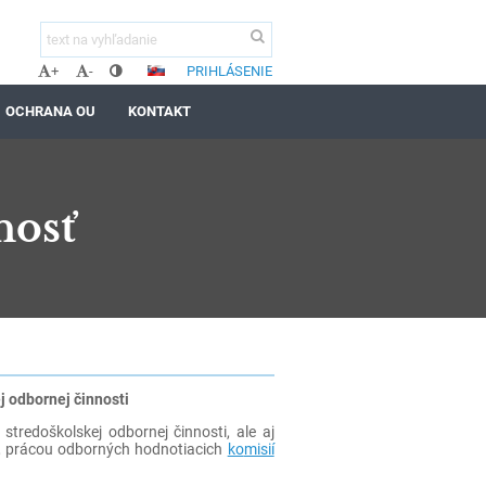
PRIHLÁSENIE
+
-
OCHRANA OU
KONTAKT
nosť
j odbornej čin
nos
ti
redoškolskej odbornej činnosti, ale aj
, prácou odborných hodnotiacich
ko
misií