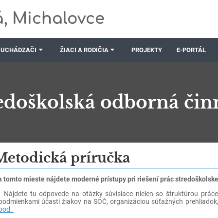
, Michalovce
UCHÁDZAČI
ŽIACI A RODIČIA
PROJEKTY
E-PORTÁL
edoškolská odborná čin
Metodická príručka
 tomto mieste nájdete moderné prístupy pri riešení prác stredoškolske
jdete tu odpovede na otázky súvisiace nielen so štruktúrou práce st
podmienkami účasti žiakov na SOČ, organizáciou súťažných prehliadok
pod.