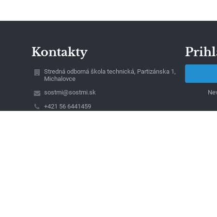
Kontakty
Prihl
Stredná odborná škola technická, Partizánska 1,
Michalovce
sostmi@sostmi.sk
Nev
+421 56 6441459
+421 56 6441459 - pracovisko Partizánska 1
+421 56 6424772 - pracovisko Kapušianska 6
Partizánska 1
071 92 Michalovce
Slovakia
Ing. Jaroslav Kapitan, riaditeľ školy
IČO: 42096651
DIČ: 2022434337
Tel/Fax: +421 56 6432812