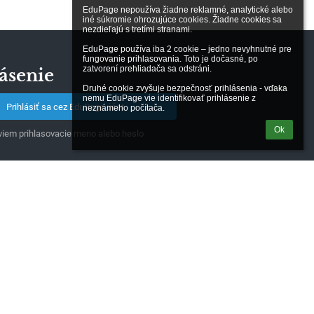
EduPage nepoužíva žiadne reklamné, analytické alebo 
iné súkromie ohrozujúce cookies. Žiadne cookies sa 
nezdieľajú s tretími stranami.

EduPage používa iba 2 cookie – jedno nevyhnutné pre 
fungovanie prihlasovania. Toto je dočasné, po 
zatvorení prehliadača sa odstráni.

ásenie
Druhé cookie zvyšuje bezpečnosť prihlásenia - vďaka 
nemu EduPage vie identifikovať prihlásenie z 
Prihlásiť sa cez EduPage účet
neznámeho počítača.
Ok
iem prihlasovacie meno alebo heslo