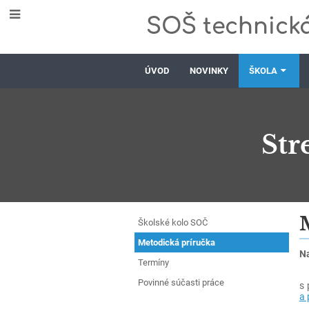
SOŠ technická
ÚVOD
NOVINKY
ŠKOLA
Str
Stredoškolská
Školské kolo SOČ
odborná
Metodická príručka
Na
Termíny
činnosť
Ná
Povinné súčasti práce
s 
a 