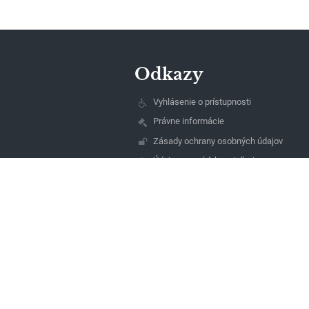
Odkazy
Vyhlásenie o prístupnosti
Právne informácie
Zásady ochrany osobných údajov
Údaje o prevádzkovateľovi
Mapa stránok
O nás
Kontakt
Novinky